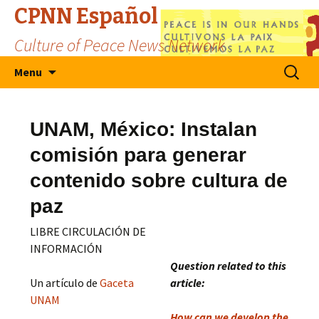
CPNN Español
Culture of Peace News Network
Skip
Search
Menu
to
for:
content
UNAM, México: Instalan
comisión para generar
contenido sobre cultura de
paz
LIBRE CIRCULACIÓN DE
INFORMACIÓN
Question related to this
Un artículo de
Gaceta
article:
UNAM
How can we develop the