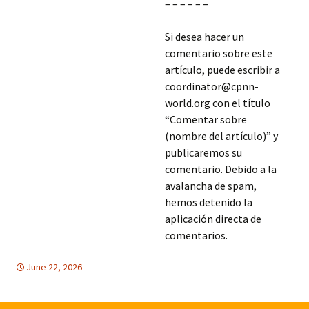
– – – – – –
Si desea hacer un
comentario sobre este
artículo, puede escribir a
coordinator@cpnn-
world.org con el título
“Comentar sobre
(nombre del artículo)” y
publicaremos su
comentario. Debido a la
avalancha de spam,
hemos detenido la
aplicación directa de
comentarios.
June 22, 2026
America Latina
America Latina
,
EDUCACION PARA LA PAZ
,
LIBRE CIRCULACION
,
PARTICIPACION
DEMOCRATICA