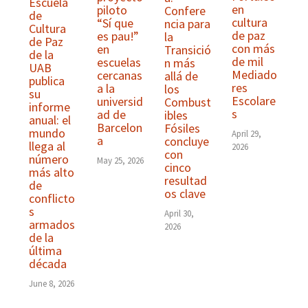
Escuela
en
piloto
Confere
de
cultura
“Sí que
ncia para
Cultura
de paz
es pau!”
la
de Paz
con más
en
Transició
de la
de mil
escuelas
n más
UAB
Mediado
cercanas
allá de
publica
res
a la
los
su
Escolare
universid
Combust
informe
s
ad de
ibles
anual: el
Barcelon
Fósiles
mundo
April 29,
a
concluye
llega al
2026
con
número
May 25, 2026
cinco
más alto
resultad
de
os clave
conflicto
s
April 30,
armados
2026
de la
última
década
June 8, 2026