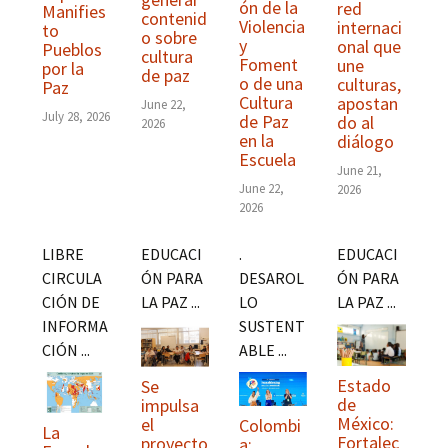
ón de la
red
Manifies
contenid
Violencia
internaci
to
o sobre
y
onal que
Pueblos
cultura
Foment
une
por la
de paz
o de una
culturas,
Paz
Cultura
apostan
June 22,
July 28, 2026
de Paz
do al
2026
en la
diálogo
Escuela
June 21,
June 22,
2026
2026
LIBRE
EDUCACI
.
EDUCACI
CIRCULA
ÓN PARA
DESAROL
ÓN PARA
CIÓN DE
LA PAZ ...
LO
LA PAZ ...
INFORMA
SUSTENT
CIÓN ...
ABLE ...
Estado
Se
de
impulsa
México:
el
Colombi
La
Fortalec
proyecto
a: