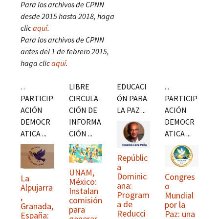
Para los archivos de CPNN
desde 2015 hasta 2018, haga
clic
aquí
.
Para los archivos de CPNN
antes del 1 de febrero 2015,
haga clic
aquí
.
. .
LIBRE
EDUCACI
. .
PARTICIP
CIRCULA
ÓN PARA
PARTICIP
ACIÓN
CIÓN DE
LA PAZ ...
ACIÓN
DEMOCR
INFORMA
DEMOCR
ATICA ...
CIÓN ...
ATICA ...
Repúblic
a
UNAM,
Dominic
Congres
La
México:
ana:
o
Alpujarra
Instalan
Program
Mundial
,
comisión
a de
por la
Granada,
para
Reducci
Paz: una
España:
generar