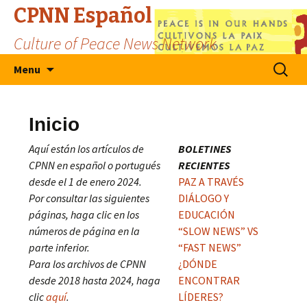
CPNN Español
Culture of Peace News Network
Skip
Search
Menu
to
for:
content
Inicio
Aquí están los artículos de
BOLETINES
CPNN en español o portugués
RECIENTES
desde el 1 de enero 2024.
PAZ A TRAVÉS
Por consultar las siguientes
DIÁLOGO Y
páginas, haga clic en los
EDUCACIÓN
números de página en la
“SLOW NEWS” VS
parte inferior.
“FAST NEWS”
Para los archivos de CPNN
¿DÓNDE
desde 2018 hasta 2024, haga
ENCONTRAR
clic
aquí
.
LÍDERES?