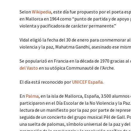
Selon
Wikipedia
, este día fue propuesto por el poeta es
en Mallorca en 1964 como “punto de partida y de apoyo 
violenta y pacificadora de carácter permanente.”
Vidal eligió la fecha del 30 de enero para conmemorar al
violencia y la paz, Mahatma Gandhi, asesinado ese mism
Se popularizó en Francia en la década de 1970 gracias al
del Vasto
en su utópica Communauté de l’Arche.
El día está reconocido por
UNICEF España
.
En
Palma
, en la isla de Mallorca, España, 3.500 alumnos
participaron en el Día Escolar de la No Violencia y la Paz
lectura de un manifiesto por la paz por parte de repres
seguida de un concierto del grupo musical Pèl de Gall. 
una suelta de palomas, símbolo universal de la paz y d
promoción de la convivencia y la resolución pacífica de c