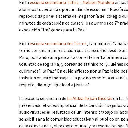
En la
escuela secundaria Tafira – Nelson Mandela
en las 
alumnos tuvieron la oportunidad de escuchar “Poesía 
reproducida por el sistema de megafonía del colegio du
minutos de cada sesión de clase y los alumnos de 7º gra
exposición “Imágenes para la Paz”.
En la
escuela secundaria del Terror
, también en Canarias
torno con una manifestación que transcurrió desde San M
Pino, portando una pancarta con el lema ‘La primera con
voluntad de lograrla’, y coreando al unísono “¿Quiénes s
queremos?, la Paz” En el Manifiesto por la Paz leído po
insistían en este mensaje: “La paz no es solo la ausencia
respeto, diálogo, igualdad y justicia”.
La escuela secundaria de
La Aldea de San Nicolás
en las 
presentado el videoclip oficial de la canción “Déjanos vi
audiovisual es el resultado de un intenso trabajo colabo
sensibilizar a la comunidad educativa y al público en ge
de la convivencia, el respeto mutuo y la resolución pacíf