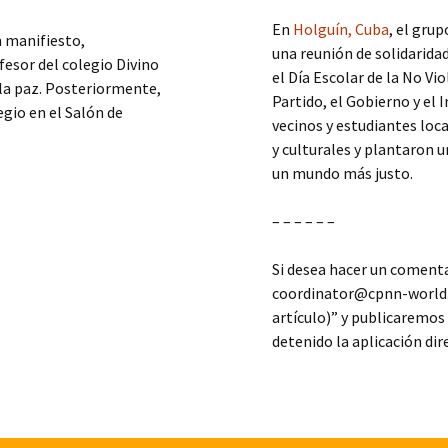
En
Holguín, Cuba
, el gru
un manifiesto,
una reunión de solidarida
esor del colegio Divino
el Día Escolar de la No V
 la paz. Posteriormente,
Partido, el Gobierno y el
egio en el Salón de
vecinos y estudiantes loca
y culturales y plantaron
un mundo más justo.
– – – – – –
Si desea hacer un comentar
coordinator@cpnn-world.
artículo)” y publicaremo
detenido la aplicación di
AZ
,
europa
,
LIBRE CIRCULACION