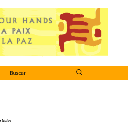
Search
o
Buscar
for:
rticle: