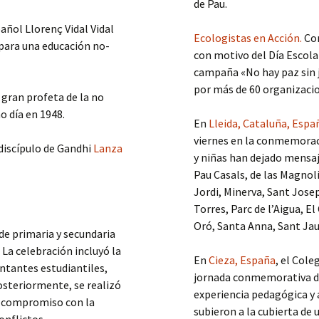
de Pau.
pañol Llorenç Vidal Vidal
Ecologistas en Acción.
Con
para una educación no-
con motivo del Día Escolar
campaña «No hay paz sin j
por más de 60 organizacio
 gran profeta de la no
o día en 1948.
En
Lleida, Cataluña, Espa
viernes en la conmemoració
 discípulo de Gandhi
Lanza
y niñas han dejado mensaj
Pau Casals, de las Magnoli
Jordi, Minerva, Sant Josep
Torres, Parc de l’Aigua, E
Oró, Santa Anna, Sant Ja
 de primaria y secundaria
. La celebración incluyó la
En
Cieza, España
, el Col
entantes estudiantiles,
jornada conmemorativa del
Posteriormente, se realizó
experiencia pedagógica y 
el compromiso con la
subieron a la cubierta de 
onflictos.