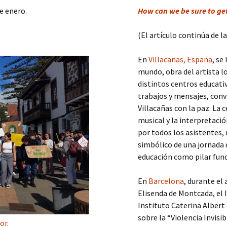
de enero.
How can we be sure to g
(El artículo continúa de l
En
Villacanas, España
, se
mundo, obra del artista lo
distintos centros educativ
trabajos y mensajes, con
Villacañas con la paz. L
musical y la interpretaci
por todos los asistentes, 
simbólico de una jornada 
educación como pilar fund
En
Barcelona
, durante el
Elisenda de Montcada, el I
Instituto Caterina Albert
sobre la “Violencia Invisib
ror
.