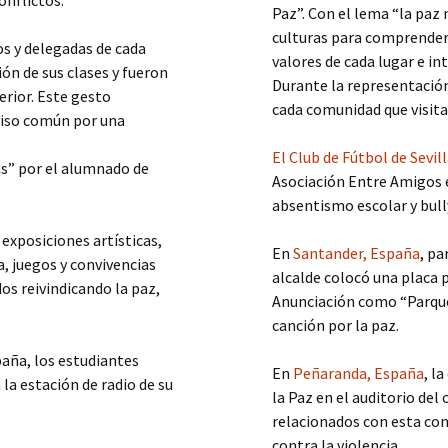
Paz”. Con el lema “la paz 
culturas para comprender
os y delegadas de cada
valores de cada lugar e i
ón de sus clases y fueron
Durante la representación
rior. Este gesto
cada comunidad que visitar
miso común por una
El Club de Fútbol de Sevil
as” por el alumnado de
Asociación Entre Amigos e
absentismo escolar y bull
 exposiciones artísticas,
En
Santander, España
, pa
a, juegos y convivencias
alcalde colocó una placa 
os reivindicando la paz,
Anunciación como “Parque 
canción por la paz.
paña, los estudiantes
En
Peñaranda, España
, l
 la estación de radio de su
la Paz en el auditorio de
relacionados con esta con
contra la violencia.