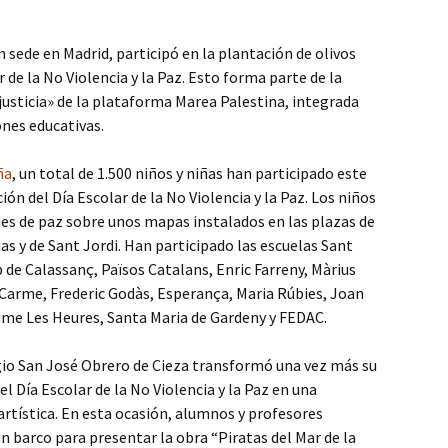
 sede en Madrid, participó en la plantación de olivos
 de la No Violencia y la Paz. Esto forma parte de la
usticia» de la plataforma Marea Palestina, integrada
nes educativas.
ña
, un total de 1.500 niños y niñas han participado este
n del Día Escolar de la No Violencia y la Paz. Los niños
es de paz sobre unos mapas instalados en las plazas de
as y de Sant Jordi. Han participado las escuelas Sant
 de Calassanç, Països Catalans, Enric Farreny, Màrius
l Carme, Frederic Godàs, Esperança, Maria Rúbies, Joan
ume Les Heures, Santa Maria de Gardeny y FEDAC.
egio San José Obrero de Cieza transformó una vez más su
 Día Escolar de la No Violencia y la Paz en una
artística. En esta ocasión, alumnos y profesores
un barco para presentar la obra “Piratas del Mar de la