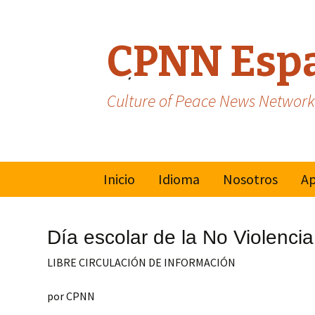
CPNN Esp
Culture of Peace News Network
Skip
Inicio
Idioma
Nosotros
Ap
to
content
Inglés
Mo
Mu
Día escolar de la No Violencia
Cu
Francés
LIBRE CIRCULACIÓN DE INFORMACIÓN
Na
por CPNN
Va