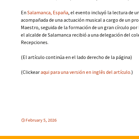
En
Salamanca, España
, el evento incluyó la lectura de 
acompañada de una actuación musical a cargo de un prof
Maestro, seguida de la formación de un gran círculo por
el alcalde de Salamanca recibió a una delegación del col
Recepciones.
(El artículo continúa en el lado derecho de la página)
(Clickear
aqui para una versión en inglês del artículo.
)
February 5, 2026
America Latina
America Latina
,
,
EDUCACION PARA LA P
Europa