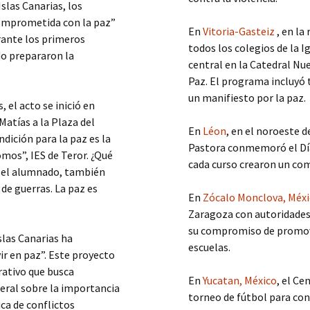
Islas Canarias, los
comprometida con la paz”
En
Vitoria-Gasteiz
, en la
rante los primeros
todos los colegios de la I
do prepararon la
central en la Catedral Nue
Paz. El programa incluyó 
un manifiesto por la paz.
, el acto se inició en
atías a la Plaza del
En
Léon
, en el noroeste 
dición para la paz es la
Pastora conmemoró el Día 
omos”, IES de Teror. ¿Qué
cada curso crearon un co
r el alumnado, también
 de guerras. La paz es
En
Zócalo Monclova, Méx
Zaragoza con autoridades 
su compromiso de promover
Islas Canarias ha
escuelas.
vir en paz”. Este proyecto
rativo que busca
En
Yucatan, México
, el Ce
neral sobre la importancia
torneo de fútbol para con
ica de conflictos