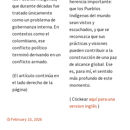
herencia importante:
que durante décadas fue
que los Pueblos
tratado únicamente
Indígenas del mundo
como un problema de
sean vistos y
gobernanza interna. En
escuchados, y que se
contextos como el
reconozca que sus
colombiano, ese
prácticas y visiones
conflicto político
pueden contribuir a la
terminó derivando en un
construcción de una paz
conflicto armado.
de alcance global. Ese
es, para mí, el sentido
(El artículo continúa en
más profundo de este
el lado derecho de la
momento.
página)
( Clickear
aquí para una
version inglês
)
February 23, 2026
America Latina
America Latina
,
DESARROLLO
SUSTENTABLE