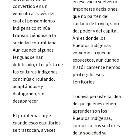
en ese vacío vuelven a
convertido en un
imponerse decisiones
vehículo a través del
que no parten del
cual el pensamiento
cuidado de la vida, sino
indígena continúa
del poder y del capital.
transmitiéndose a la
Ahí es donde los
sociedad colombiana.
Pueblos Indígenas
Aun cuando algunas
volvemos a quedar
lenguas se han
expuestos, aun cuando
debilitado, el espíritu de
históricamente hemos
las culturas indígenas
protegido esos
continúa circulando,
territorios.
adaptándose y
dialogando, sin
Todavía persiste la idea
desaparecer.
de que quienes deben
aprender son los
El problema surge
Pueblos Indígenas,
cuando esos equilibrios
como si otros sectores
se trastocan, a veces
de la sociedad ya