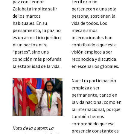
paz con Leonor
territorio no
Zalabata implica salir
pertenecen a una sola
de los marcos
persona, sostienen la
habituales. En su
vida de todos. Los
pensamiento, la paz no
mecanismos
es un armisticio jurídico
internacionales han
ni un pacto entre
contribuido a que esta
“partes”, sino una
visión empiece a ser
condición más profunda:
reconocida y discutida
la estabilidad de la vida.
en escenarios globales.
Nuestra participación
empieza a ser
permanente, tanto en
la vida nacional como en
la internacional, porque
también hemos
comprendido que esa
Nota de la autora: La
presencia constante es