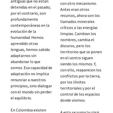
antiguas que no están
con otro mecanismo.
detenidas en el pasado;
Antes eran otros
por el contrario, son
recursos, ahora son los
profundamente
llamados minerales
contemporáneas en la
críticos o las energías
evolución de la
limpias. Cambian los
humanidad. Hemos
nombres, cambia el
aprendido otras
discurso, pero los
lenguas, hemos sabido
territorios que se ponen
adaptarnos sin
en el centro siguen
abandonar lo que
siendo los mismos. Y,
somos. Esa capacidad de
con ello, reaparecen los
adaptación no implica
conflictos por la tierra,
renunciar a nuestros
por los límites
principios, sino dialogar
territoriales y por el
con el mundo sin perder
control de los espacios
el equilibrio.
donde vivimos.
En Colombia existen
A esto se suma la crisis