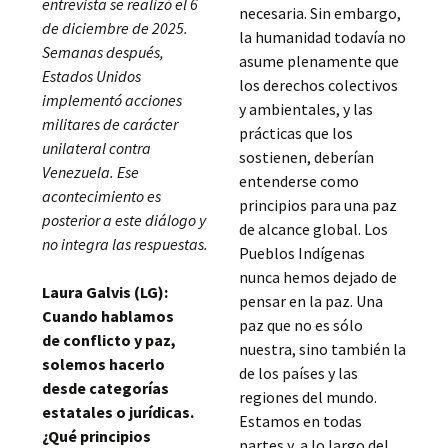
entrevista se realizó el 6
necesaria. Sin embargo,
de diciembre de 2025.
la humanidad todavía no
Semanas después,
asume plenamente que
Estados Unidos
los derechos colectivos
implementó acciones
y ambientales, y las
militares de carácter
prácticas que los
unilateral contra
sostienen, deberían
Venezuela. Ese
entenderse como
acontecimiento es
principios para una paz
posterior a este diálogo y
de alcance global. Los
no integra las respuestas.
Pueblos Indígenas
nunca hemos dejado de
Laura Galvis (LG):
pensar en la paz. Una
Cuando hablamos
paz que no es sólo
de conflicto y paz,
nuestra, sino también la
solemos hacerlo
de los países y las
desde categorías
regiones del mundo.
estatales o jurídicas.
Estamos en todas
¿Qué principios
partes y, a lo largo del