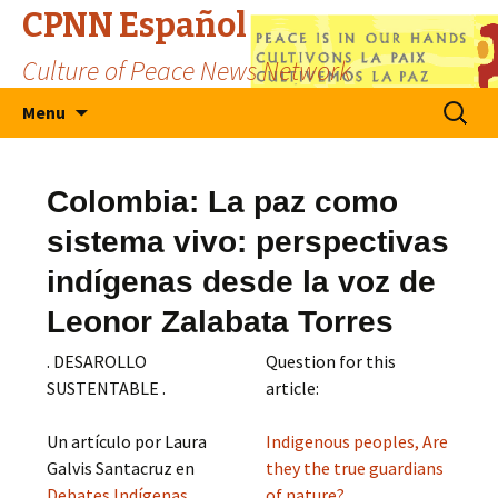
CPNN Español
Culture of Peace News Network
Skip
Search
Menu
to
for:
content
Colombia: La paz como
sistema vivo: perspectivas
indígenas desde la voz de
Leonor Zalabata Torres
. DESAROLLO
Question for this
SUSTENTABLE .
article:
Un artículo por Laura
Indigenous peoples, Are
Galvis Santacruz en
they the true guardians
Debates Indígenas
of nature?