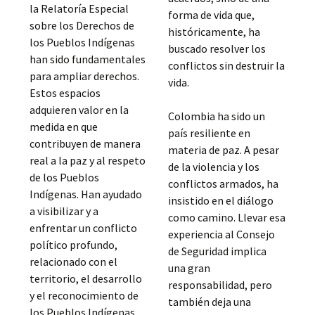
la Relatoría Especial
forma de vida que,
sobre los Derechos de
históricamente, ha
los Pueblos Indígenas
buscado resolver los
han sido fundamentales
conflictos sin destruir la
para ampliar derechos.
vida.
Estos espacios
adquieren valor en la
Colombia ha sido un
medida en que
país resiliente en
contribuyen de manera
materia de paz. A pesar
real a la paz y al respeto
de la violencia y los
de los Pueblos
conflictos armados, ha
Indígenas. Han ayudado
insistido en el diálogo
a visibilizar y a
como camino. Llevar esa
enfrentar un conflicto
experiencia al Consejo
político profundo,
de Seguridad implica
relacionado con el
una gran
territorio, el desarrollo
responsabilidad, pero
y el reconocimiento de
también deja una
los Pueblos Indígenas,