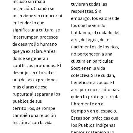
incluso sin mala
tuvieran todas las
intención. Cuando se
respuestas. Sin
interviene sin conocer ni
embargo, los valores de
entender lo que
los que he venido
significa una cultura, se
hablando, el cuidado del
interrumpen procesos
aire, del agua, de los
de desarrollo humano
nacimientos de los ríos,
que ya existían. Ahí es
no pertenecen a una
donde se generan
cultura en particular.
conflictos profundos. El
Sostienen la vida
despojo territorial es
colectiva. Si se cuidan,
una de las expresiones
benefician a todos. El
más claras de esa
aire puro no es sólo para
ruptura: al separar a los
quien lo protege: circula
pueblos de sus
libremente en el
territorios, se rompe
tiempo y en el espacio.
también una relación
Estas son prácticas que
histórica con la vida.
los Pueblos Indígenas
hemos sostenido a lo