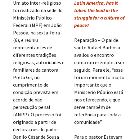
Um ato inter-religioso
Latin America, has it
foi realizado na sede do
taken the lead in the
Ministério Público
struggle for a culture of
Federal (MPF) em João
peace?
Pessoa, na sexta-feira
(6), e reuniu
Reparação – O pai de
representantes de
santo Rafael Barbosa
diferentes tradições
avaliou o encontro
religiosas, autoridades e
como um exemplo a ser
familiares da cantora
seguido. Para ele, “esse
Preta Gil, no
foi um momento muito
cumprimento de
importante que o
condição prevista em
Ministério Público está
acordo de não
nos oferecendo, e que
persecução penal
serve também de
(ANPP). O processo foi
referência para toda a
originado a partir de
comunidade”.
declarações do padre
Danilo César de Sousa
Para o pastor Estevam