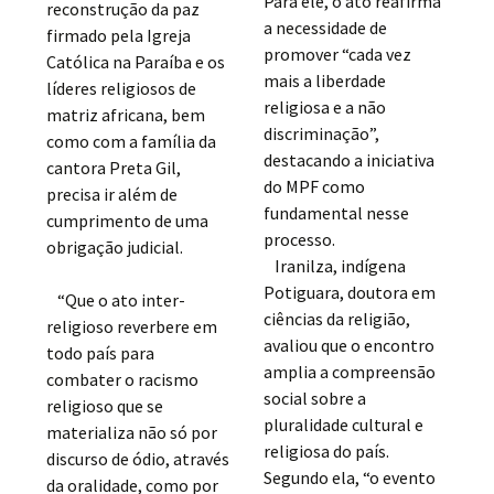
Para ele, o ato reafirma
reconstrução da paz
a necessidade de
firmado pela Igreja
promover “cada vez
Católica na Paraíba e os
mais a liberdade
líderes religiosos de
religiosa e a não
matriz africana, bem
discriminação”,
como com a família da
destacando a iniciativa
cantora Preta Gil,
do MPF como
precisa ir além de
fundamental nesse
cumprimento de uma
processo.
obrigação judicial.
Iranilza, indígena
Potiguara, doutora em
“Que o ato inter-
ciências da religião,
religioso reverbere em
avaliou que o encontro
todo país para
amplia a compreensão
combater o racismo
social sobre a
religioso que se
pluralidade cultural e
materializa não só por
religiosa do país.
discurso de ódio, através
Segundo ela, “o evento
da oralidade, como por