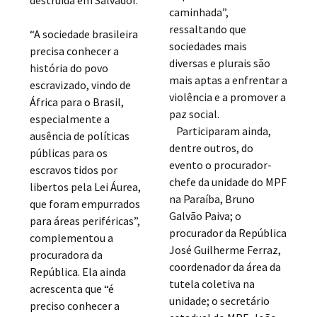
caminhada”,
ressaltando que
“A sociedade brasileira
sociedades mais
precisa conhecer a
diversas e plurais são
história do povo
mais aptas a enfrentar a
escravizado, vindo de
violência e a promover a
África para o Brasil,
paz social.
especialmente a
Participaram ainda,
ausência de políticas
dentre outros, do
públicas para os
evento o procurador-
escravos tidos por
chefe da unidade do MPF
libertos pela Lei Áurea,
na Paraíba, Bruno
que foram empurrados
Galvão Paiva; o
para áreas periféricas”,
procurador da República
complementou a
José Guilherme Ferraz,
procuradora da
coordenador da área da
República. Ela ainda
tutela coletiva na
acrescenta que “é
unidade; o secretário
preciso conhecer a