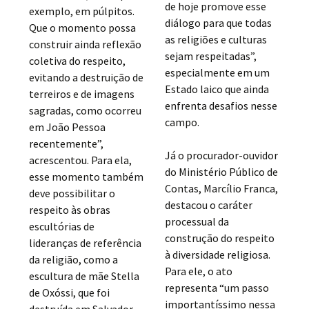
de hoje promove esse
exemplo, em púlpitos.
diálogo para que todas
Que o momento possa
as religiões e culturas
construir ainda reflexão
sejam respeitadas”,
coletiva do respeito,
especialmente em um
evitando a destruição de
Estado laico que ainda
terreiros e de imagens
enfrenta desafios nesse
sagradas, como ocorreu
campo.
em João Pessoa
recentemente”,
Já o procurador-ouvidor
acrescentou. Para ela,
do Ministério Público de
esse momento também
Contas, Marcílio Franca,
deve possibilitar o
destacou o caráter
respeito às obras
processual da
escultórias de
construção do respeito
lideranças de referência
à diversidade religiosa.
da religião, como a
Para ele, o ato
escultura de mãe Stella
representa “um passo
de Oxóssi, que foi
importantíssimo nessa
destruída em Salvador.