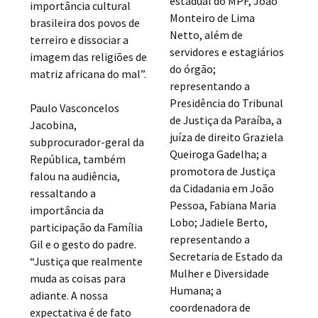
estadual do MPF, João
importância cultural
Monteiro de Lima
brasileira dos povos de
Netto, além de
terreiro e dissociar a
servidores e estagiários
imagem das religiões de
do órgão;
matriz africana do mal”.
representando a
Presidência do Tribunal
Paulo Vasconcelos
de Justiça da Paraíba, a
Jacobina,
juíza de direito Graziela
subprocurador-geral da
Queiroga Gadelha; a
República, também
promotora de Justiça
falou na audiência,
da Cidadania em João
ressaltando a
Pessoa, Fabiana Maria
importância da
Lobo; Jadiele Berto,
participação da Família
representando a
Gil e o gesto do padre.
Secretaria de Estado da
“Justiça que realmente
Mulher e Diversidade
muda as coisas para
Humana; a
adiante. A nossa
coordenadora de
expectativa é de fato