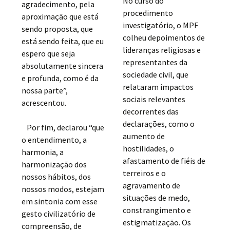
No curso do
agradecimento, pela
procedimento
aproximação que está
investigatório, o MPF
sendo proposta, que
colheu depoimentos de
está sendo feita, que eu
lideranças religiosas e
espero que seja
representantes da
absolutamente sincera
sociedade civil, que
e profunda, como é da
relataram impactos
nossa parte”,
sociais relevantes
acrescentou.
decorrentes das
declarações, como o
Por fim, declarou “que
aumento de
o entendimento, a
hostilidades, o
harmonia, a
afastamento de fiéis de
harmonização dos
terreiros e o
nossos hábitos, dos
agravamento de
nossos modos, estejam
situações de medo,
em sintonia com esse
constrangimento e
gesto civilizatório de
estigmatização. Os
compreensão, de