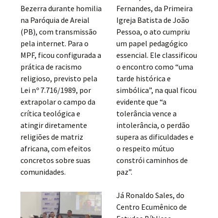
Bezerra durante homilia
Fernandes, da Primeira
na Paróquia de Areial
Igreja Batista de João
(PB), com transmissão
Pessoa, o ato cumpriu
pela internet. Para o
um papel pedagógico
MPF, ficou configurada a
essencial. Ele classificou
prática de racismo
o encontro como “uma
religioso, previsto pela
tarde histórica e
Lei nº 7.716/1989, por
simbólica”, na qual ficou
extrapolar o campo da
evidente que “a
crítica teológica e
tolerância vence a
atingir diretamente
intolerância, o perdão
religiões de matriz
supera as dificuldades e
africana, com efeitos
o respeito mútuo
concretos sobre suas
constrói caminhos de
comunidades.
paz”.
Já Ronaldo Sales, do
Centro Ecumênico de