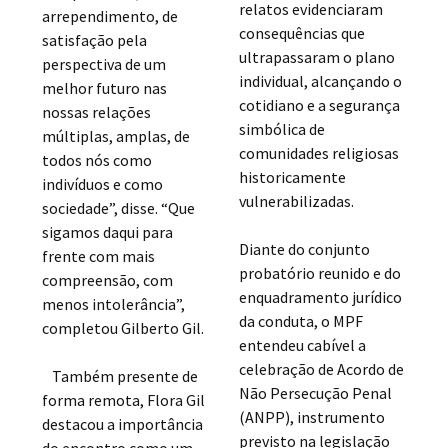
relatos evidenciaram
arrependimento, de
consequências que
satisfação pela
ultrapassaram o plano
perspectiva de um
individual, alcançando o
melhor futuro nas
cotidiano e a segurança
nossas relações
simbólica de
múltiplas, amplas, de
comunidades religiosas
todos nós como
historicamente
indivíduos e como
vulnerabilizadas.
sociedade”, disse. “Que
sigamos daqui para
Diante do conjunto
frente com mais
probatório reunido e do
compreensão, com
enquadramento jurídico
menos intolerância”,
da conduta, o MPF
completou Gilberto Gil.
entendeu cabível a
celebração de Acordo de
Também presente de
Não Persecução Penal
forma remota, Flora Gil
(ANPP), instrumento
destacou a importância
previsto na legislação
do encontro como um