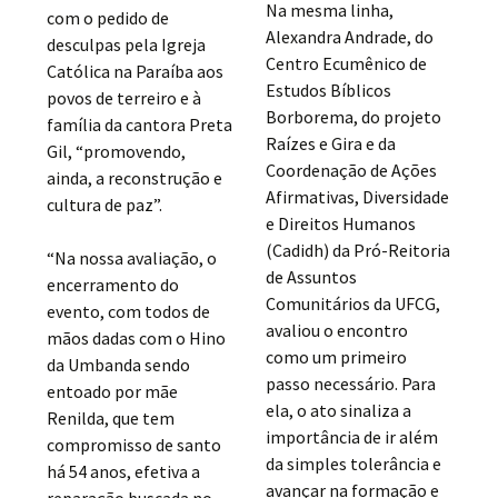
Na mesma linha,
com o pedido de
Alexandra Andrade, do
desculpas pela Igreja
Centro Ecumênico de
Católica na Paraíba aos
Estudos Bíblicos
povos de terreiro e à
Borborema, do projeto
família da cantora Preta
Raízes e Gira e da
Gil, “promovendo,
Coordenação de Ações
ainda, a reconstrução e
Afirmativas, Diversidade
cultura de paz”.
e Direitos Humanos
(Cadidh) da Pró-Reitoria
“Na nossa avaliação, o
de Assuntos
encerramento do
Comunitários da UFCG,
evento, com todos de
avaliou o encontro
mãos dadas com o Hino
como um primeiro
da Umbanda sendo
passo necessário. Para
entoado por mãe
ela, o ato sinaliza a
Renilda, que tem
importância de ir além
compromisso de santo
da simples tolerância e
há 54 anos, efetiva a
avançar na formação e
reparação buscada no