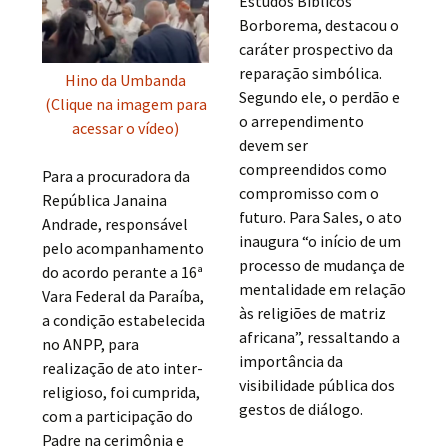
Estudos Bíblicos
Borborema, destacou o
caráter prospectivo da
reparação simbólica.
Hino da Umbanda
Segundo ele, o perdão e
(Clique na imagem para
o arrependimento
acessar o vídeo)
devem ser
compreendidos como
Para a procuradora da
compromisso com o
República Janaina
futuro. Para Sales, o ato
Andrade, responsável
inaugura “o início de um
pelo acompanhamento
processo de mudança de
do acordo perante a 16ª
mentalidade em relação
Vara Federal da Paraíba,
às religiões de matriz
a condição estabelecida
africana”, ressaltando a
no ANPP, para
importância da
realização de ato inter-
visibilidade pública dos
religioso, foi cumprida,
gestos de diálogo.
com a participação do
Padre na cerimônia e