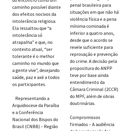
penal brasileira para
caminho possível diante
situações em que não há
dos efeitos nocivos da
violência física e a pena
intolerância religiosa.
mínima cominada é
Ela ressaltou que “a
inferior a quatro anos,
intolerância só
desde que o acordo se
atrapalha” e que, no
revele suficiente para
contexto atual, “ser
reprovação e prevenção
tolerante é o melhor
do crime. A decisão pela
caminho no mundo que
propositura do ANPP
a gente vive”, desejando
teve por base ainda
saúde, paz e axé a todos
entendimento da
os participantes.
Câmara Criminal (2CCR)
do MPF, além de obras
Representando a
doutrinárias.
Arquidiocese da Paraíba
e a Conferência
Compromissos
Nacional dos Bispos do
firmados – A audiência
Brasil (CNBB) – Região