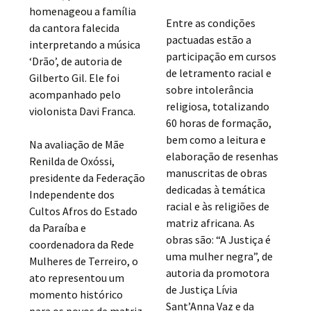
homenageou a família
Entre as condições
da cantora falecida
pactuadas estão a
interpretando a música
participação em cursos
‘Drão’, de autoria de
de letramento racial e
Gilberto Gil. Ele foi
sobre intolerância
acompanhado pelo
religiosa, totalizando
violonista Davi Franca.
60 horas de formação,
bem como a leitura e
Na avaliação de Mãe
elaboração de resenhas
Renilda de Oxóssi,
manuscritas de obras
presidente da Federação
dedicadas à temática
Independente dos
racial e às religiões de
Cultos Afros do Estado
matriz africana. As
da Paraíba e
obras são: “A Justiça é
coordenadora da Rede
uma mulher negra”, de
Mulheres de Terreiro, o
autoria da promotora
ato representou um
de Justiça Lívia
momento histórico
Sant’Anna Vaz e da
para os povos de matriz