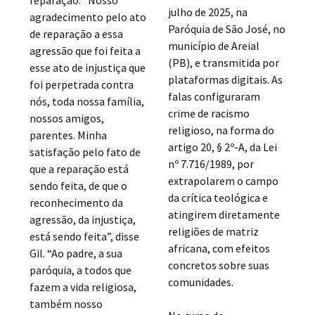
julho de 2025, na
agradecimento pelo ato
Paróquia de São José, no
de reparação a essa
município de Areial
agressão que foi feita a
(PB), e transmitida por
esse ato de injustiça que
plataformas digitais. As
foi perpetrada contra
falas configuraram
nós, toda nossa família,
crime de racismo
nossos amigos,
religioso, na forma do
parentes. Minha
artigo 20, § 2º-A, da Lei
satisfação pelo fato de
nº 7.716/1989, por
que a reparação está
extrapolarem o campo
sendo feita, de que o
da crítica teológica e
reconhecimento da
atingirem diretamente
agressão, da injustiça,
religiões de matriz
está sendo feita”, disse
africana, com efeitos
Gil. “Ao padre, a sua
concretos sobre suas
paróquia, a todos que
comunidades.
fazem a vida religiosa,
também nosso