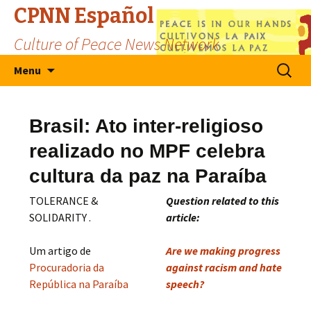
CPNN Español
Culture of Peace News Network
Skip
Search
Menu
to
for:
content
Brasil: Ato inter-religioso
realizado no MPF celebra
cultura da paz na Paraíba
TOLERANCE &
Question related to this
SOLIDARITY .
article:
Um artigo de
Are we making progress
Procuradoria da
against racism and hate
República na Paraíba
speech?