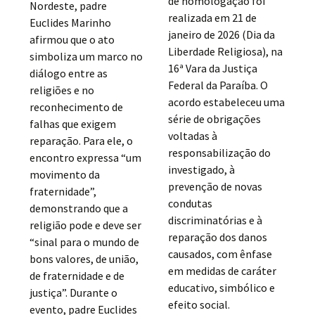
de homologação foi
Nordeste, padre
realizada em 21 de
Euclides Marinho
janeiro de 2026 (Dia da
afirmou que o ato
Liberdade Religiosa), na
simboliza um marco no
16ª Vara da Justiça
diálogo entre as
Federal da Paraíba. O
religiões e no
acordo estabeleceu uma
reconhecimento de
série de obrigações
falhas que exigem
voltadas à
reparação. Para ele, o
responsabilização do
encontro expressa “um
investigado, à
movimento da
prevenção de novas
fraternidade”,
condutas
demonstrando que a
discriminatórias e à
religião pode e deve ser
reparação dos danos
“sinal para o mundo de
causados, com ênfase
bons valores, de união,
em medidas de caráter
de fraternidade e de
educativo, simbólico e
justiça”. Durante o
efeito social.
evento, padre Euclides