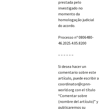
prestada pelo
investigado no
momento da
homologação judicial
do acordo.
Processo nº 0806480-
46.2025.4.05.8200
– – – – – –
Si desea hacer un
comentario sobre este
artículo, puede escribir a
coordinator@cpnn-
world.org con el título
“Comentar sobre
(nombre del artículo)” y
publicaremos su