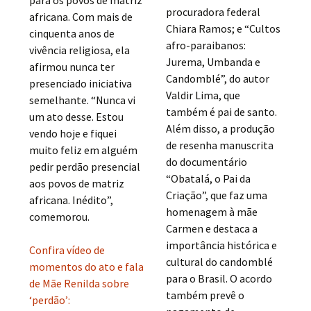
procuradora federal
africana. Com mais de
Chiara Ramos; e “Cultos
cinquenta anos de
afro-paraibanos:
vivência religiosa, ela
Jurema, Umbanda e
afirmou nunca ter
Candomblé”, do autor
presenciado iniciativa
Valdir Lima, que
semelhante. “Nunca vi
também é pai de santo.
um ato desse. Estou
Além disso, a produção
vendo hoje e fiquei
de resenha manuscrita
muito feliz em alguém
do documentário
pedir perdão presencial
“Obatalá, o Pai da
aos povos de matriz
Criação”, que faz uma
africana. Inédito”,
homenagem à mãe
comemorou.
Carmen e destaca a
importância histórica e
Confira vídeo de
cultural do candomblé
momentos do ato e fala
para o Brasil. O acordo
de Mãe Renilda sobre
também prevê o
‘perdão’: