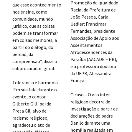
Promoção da Igualdade
que esse acontecimento
Racial da Prefeitura de
nos ensine, como
João Pessoa, Carla
comunidade, mundo
Uedler; Francimar
jurídico, que as coisas
Fernandes, presidente
podem se transformar
Associação de Apoio aos
em coisas melhores, a
Assentamentos
partir do diálogo, do
Afrodescendentes da
perdão, da
Paraíba (AACADE – PB);
compreensão”, disse o
e a professora doutora
subprocurador-geral.
da UFPB, Alessandra
França.
Tolerância e harmonia –
Em sua fala durante o
O caso – O ato inter-
evento, o cantor
religioso decorre de
Gilberto Gill, pai de
investigação a partir de
Preta Gil, alvo de
declarações do padre
racismo religioso,
Danilo durante uma
agradeceu o ato de
homilia realizada em
reparação. “Nosso