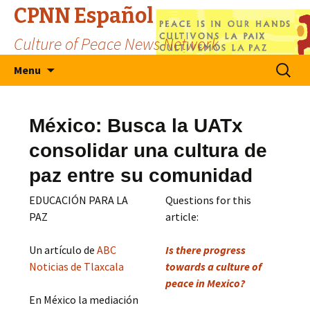
CPNN Español
Culture of Peace News Network
Skip
Search
Menu
to
for:
content
México: Busca la UATx
consolidar una cultura de
paz entre su comunidad
EDUCACIÓN PARA LA
Questions for this
PAZ
article:
Un artículo de
ABC
Is there progress
Noticias de Tlaxcala
towards a culture of
peace in Mexico?
En México la mediación