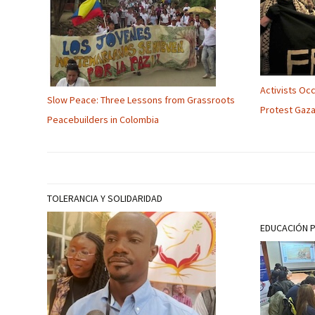
Activists Oc
Slow Peace: Three Lessons from Grassroots
Protest Gaza
Peacebuilders in Colombia
TOLERANCIA Y SOLIDARIDAD
EDUCACIÓN 