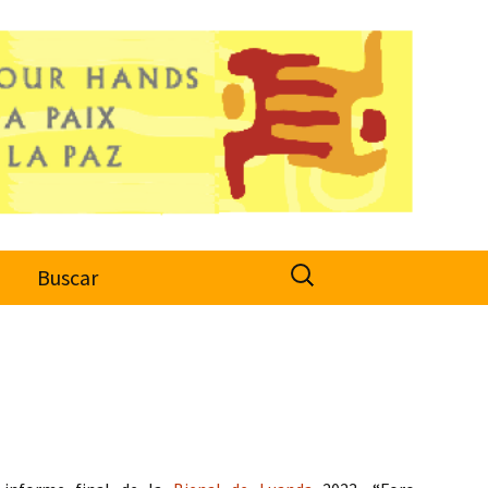
Search
o
Buscar
for: