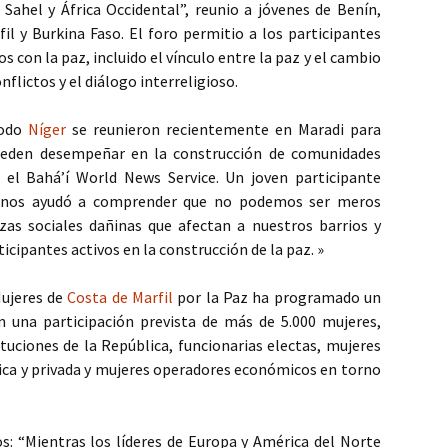
 Sahel y África Occidental”, reunio a jóvenes de Benín,
fil y Burkina Faso. El foro permitio a los participantes
s con la paz, incluido el vínculo entre la paz y el cambio
onflictos y el diálogo interreligioso.
todo
Níger
se reunieron recientemente en Maradi para
ueden desempeñar en la construcción de comunidades
ó el Bahá’í World News Service. Un joven participante
ia nos ayudó a comprender que no podemos ser meros
zas sociales dañinas que afectan a nuestros barrios y
icipantes activos en la construcción de la paz. »
Mujeres de
Costa de Marfil
por la Paz ha programado un
n una participación prevista de más de 5.000 mujeres,
ituciones de la República, funcionarias electas, mujeres
lica y privada y mujeres operadores económicos en torno
: “Mientras los líderes de Europa y América del Norte