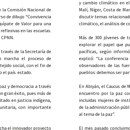
y cambio climático en el
y la Comisión Nacional de
Malí, Níger, Costa de Mar
so de dibujo “Convivencia
discutir temas relacionado
uípate de Valor para una
climático, el análisis de c
eflexivas en las escuelas.
e CPNN.
Más de 300 jóvenes de 
explorar el papel que p
a través de la Secretaría de
pacíficas, según inform
en marcha el proceso de
explicó: “La conferenc
ejido social, con el fin de
observadores de las fuer
el país. estado.
pueblos: debemos ser part
paz y democracia a través
En Abiyán, el Caucus de 
un gran éxito, pues más de
encuentro por la paz co
tado en justicia indígena,
incluidas mujeres de inst
unitaria, con importante
de la administración púb
al tema de la paz”.
rcha el innovador proyecto
El mes pasado concluimos