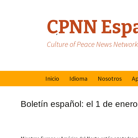
CPNN Esp
Culture of Peace News Network
Skip
Inicio
Idioma
Nosotros
Ap
to
content
Inglés
Mo
Mu
Boletín español: el 1 de ener
Cu
Francés
Na
Va