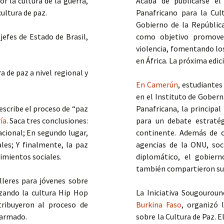
 la cultura de la guerra,
Acaba de publicarse el
ultura de paz.
Panafricano para la Cult
Gobierno de la Repúblic
 jefes de Estado de Brasil,
como objetivo promover
violencia, fomentando los
en África. La próxima edic
 de paz a nivel regional y
En Camerún
, estudiantes
en el Instituto de Gobern
escribe el proceso de “paz
Panafricana, la principal
ía
. Saca tres conclusiones:
para un debate estraté
acional; En segundo lugar,
continente. Además de c
les; Y finalmente, la paz
agencias de la ONU, soc
vimientos sociales.
diplomático, el gobiern
también compartieron sus 
lleres para jóvenes sobre
izando la cultura Hip Hop
La Iniciativa Sougouroun
ribuyeron al proceso de
Burkina Faso
, organizó 
o armado.
sobre la Cultura de Paz. 