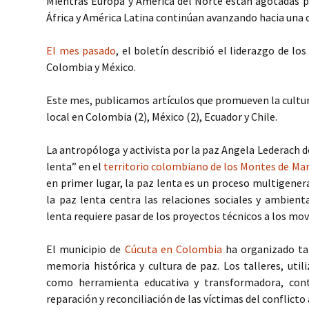
Mientras Europa y América del Norte están agotadas por
África y América Latina continúan avanzando hacia una c
El mes pasado
, el boletín describió el liderazgo de los
Colombia y México.
Este mes, publicamos artículos que promueven la cultura
local en Colombia (2), México (2), Ecuador y Chile.
La antropóloga y activista por la paz Angela Lederach d
lenta” en el
territorio colombiano de los Montes de Mar
en primer lugar, la paz lenta es un proceso multigener
la paz lenta centra las relaciones sociales y ambienta
lenta requiere pasar de los proyectos técnicos a los mo
El municipio de
Cúcuta en Colombia
ha organizado ta
memoria histórica y cultura de paz. Los talleres, util
como herramienta educativa y transformadora, cont
reparación y reconciliación de las víctimas del conflict