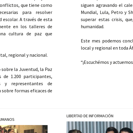
onflictos, que tiene como
siguen agravando el cal
ecesarias para resolver
Mundial, Lula, Petro y 
 escolar. A través de esta
superar estas crisis, q
mente en los talleres de
humanidad.
una cultura de paz que
Este mes podemos conclu
local y regional en toda Á
tal, regional y nacional.
“¡Escuchémos y actuemos 
 sobre la Juventud, la Paz
s de 1.200 participantes,
les y representantes de
n sobre formas eficaces de
LIBERTAD DE INFORMACIÓN
HUMANOS