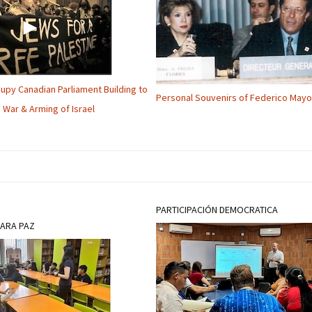
cupy Canadian Parliament Building to
Personal Souvenirs of Federico Mayo
 War & Arming of Israel
PARTICIPACIÓN DEMOCRATICA
PARA PAZ