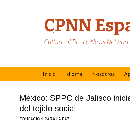
CPNN Esp
Culture of Peace News Network
Skip
Inicio
Idioma
Nosotros
Ap
to
content
Inglés
Mo
Mu
México: SPPC de Jalisco inici
Cu
Francés
del tejido social
Na
EDUCACIÓN PARA LA PAZ
Va