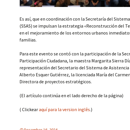
Es así, que en coordinación con la Secretaría del Sistema
(SSAS) se impulsan la estrategia «Reconstrucción del Te
en el mejoramiento de los entornos urbanos inmediatos
familias.
Para este evento se contó con la participación de la Sec
Participación Ciudadana, la maestra Margarita Sierra Día
representación del Secretario del Sistema de Asistencia S
Alberto Esquer Gutiérrez, la licenciada María del Carm
Directora de proyectos estratégicos.
(El artículo continúa en el lado derecho de la página)
( Clickear
aquí para la version inglês
.)
December 16, 2024
America Latina
America Latina
,
EDUCACION PARA LA