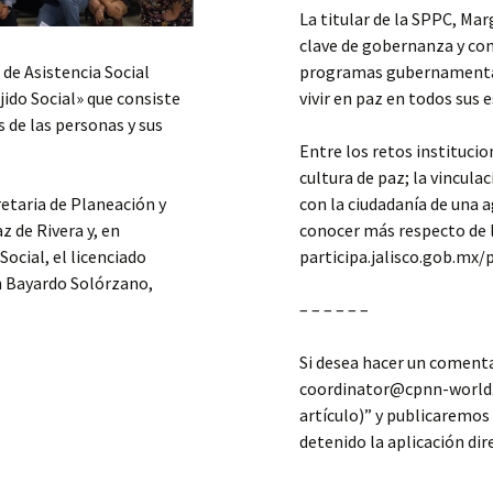
La titular de la SPPC, Ma
clave de gobernanza y con
 de Asistencia Social
programas gubernamentale
jido Social» que consiste
vivir en paz en todos sus 
 de las personas y sus
Entre los retos instituci
cultura de paz; la vincula
retaria de Planeación y
con la ciudadanía de una a
z de Rivera y, en
conocer más respecto de l
ocial, el licenciado
participa.jalisco.gob.mx/
en Bayardo Solórzano,
– – – – – –
Si desea hacer un comentar
coordinator@cpnn-world.
artículo)” y publicaremo
detenido la aplicación di
 PAZ