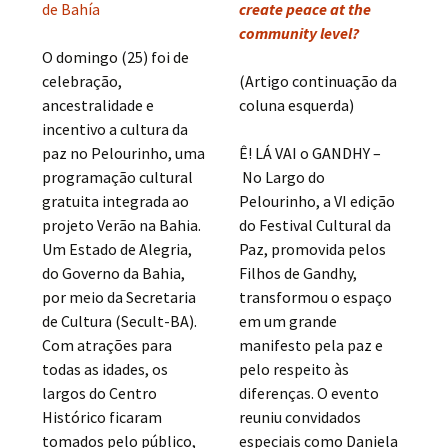
de Bahía
create peace at the
community level?
O domingo (25) foi de
celebração,
(Artigo continuação da
ancestralidade e
coluna esquerda)
incentivo a cultura da
paz no Pelourinho, uma
Ê! LÁ VAI o GANDHY –
programação cultural
No Largo do
gratuita integrada ao
Pelourinho, a VI edição
projeto Verão na Bahia.
do Festival Cultural da
Um Estado de Alegria,
Paz, promovida pelos
do Governo da Bahia,
Filhos de Gandhy,
por meio da Secretaria
transformou o espaço
de Cultura (Secult-BA).
em um grande
Com atrações para
manifesto pela paz e
todas as idades, os
pelo respeito às
largos do Centro
diferenças. O evento
Histórico ficaram
reuniu convidados
tomados pelo público,
especiais como Daniela