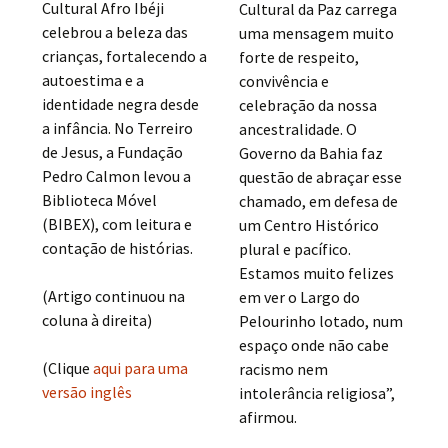
Cultural Afro Ibéji
Cultural da Paz carrega
celebrou a beleza das
uma mensagem muito
crianças, fortalecendo a
forte de respeito,
autoestima e a
convivência e
identidade negra desde
celebração da nossa
a infância. No Terreiro
ancestralidade. O
de Jesus, a Fundação
Governo da Bahia faz
Pedro Calmon levou a
questão de abraçar esse
Biblioteca Móvel
chamado, em defesa de
(BIBEX), com leitura e
um Centro Histórico
contação de histórias.
plural e pacífico.
Estamos muito felizes
(Artigo continuou na
em ver o Largo do
coluna à direita)
Pelourinho lotado, num
espaço onde não cabe
(Clique
aqui para uma
racismo nem
versão inglês
intolerância religiosa”,
afirmou.