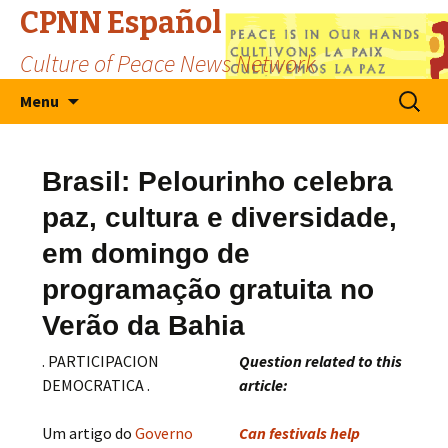
CPNN Español
Culture of Peace News Network
Skip
Search
Menu
to
for:
content
Brasil: Pelourinho celebra
paz, cultura e diversidade,
em domingo de
programação gratuita no
Verão da Bahia
. PARTICIPACION
Question related to this
DEMOCRATICA .
article:
Um artigo do
Governo
Can festivals help