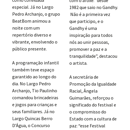
com o afoxé: “desde
especial. Já no Largo
1982 que saio no Gandhy.
Pedro Archanjo, o grupo
Não é a primeira vez
BeatBom animou a
que participo, e o
noite com um
Gandhy é uma
repertório diverso e
inspiração para todos
vibrante, envolvendo o
nós ao unir pessoas,
público presente.
promover a paz e a
tranquilidade”, destacou
A programação infantil
o artista.
também teve espaço
garantido ao longo do
A secretária de
dia. No Largo Pedro
Promoção da Igualdade
Archanjo, Tio Paulinho
Racial, Ângela
comandou brincadeiras
Guimarães, reforçou o
e jogos para crianças e
significado do festival e
seus familiares. Já no
o compromisso do
Largo Quincas Berro
Estado com a cultura de
D’Água, o Concurso
paz: “esse Festival