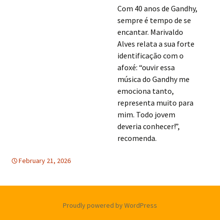
Com 40 anos de Gandhy,
sempre é tempo de se
encantar. Marivaldo
Alves relata a sua forte
identificação com o
afoxé: “ouvir essa
música do Gandhy me
emociona tanto,
representa muito para
mim. Todo jovem
deveria conhecer!”,
recomenda.
February 21, 2026
America Latina
America Latina
,
PARTICIPACION
DEMOCRATICA
Proudly powered by WordPress