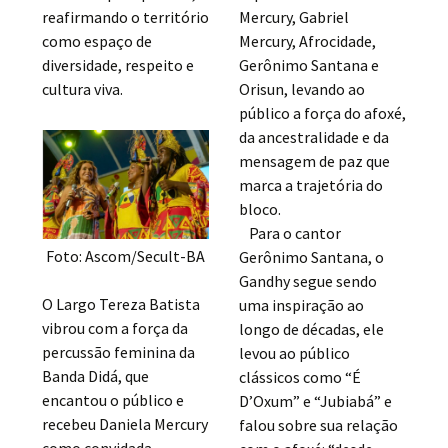
reafirmando o território
Mercury, Gabriel
como espaço de
Mercury, Afrocidade,
diversidade, respeito e
Gerônimo Santana e
cultura viva.
Orisun, levando ao
público a força do afoxé,
da ancestralidade e da
mensagem de paz que
marca a trajetória do
bloco.
Para o cantor
Foto: Ascom/Secult-BA
Gerônimo Santana, o
Gandhy segue sendo
O Largo Tereza Batista
uma inspiração ao
vibrou com a força da
longo de décadas, ele
percussão feminina da
levou ao público
Banda Didá, que
clássicos como “É
encantou o público e
D’Oxum” e “Jubiabá” e
recebeu Daniela Mercury
falou sobre sua relação
como convidada