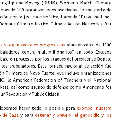
ising Up and Moving (DRUM), Women’s March, Climate
n más de 100 organizaciones asociadas. Forma parte de
ión por la justicia climática, llamada “Draw the Line”
 Demand Climate Justice, Climate Action Network y War
os y organizaciones progresistas
planean cerca de 1000
bajadores contra multimillonarios” en todo Estados
abajo en protesta por los ataques del presidente Donald
los trabajadores. Esta jornada nacional de acción fue
ión Primero de Mayo Fuerte, que incluye organizaciones
IO, la American Federation of Teachers y el National
kers, así como grupos de defensa como Americans for
Our Revolution y Public Citizen.
ebemos hacer todo lo posible para
expresar nuestra
lo de Gaza
y para
detener y prevenir el genocidio y los