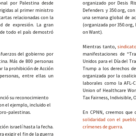
onal por Palestina desde
organizado por Desis R
rigidas al primer ministro
Defenders y 350.org, co
artas relacionadas con la
una semana global de acc
ad de expresión. La gran
(organizada por 350.org,
 de todo el país demostró
on Want).
Mientras tanto,
sindicat
sfuerzos del gobierno por
manifestaciones de “Tra
tina. Más de 800 personas
Unidos para el Día del Tr
r la prohibición de Acción
Trump a los derechos de 
personas, entre ellas un
organizada por la coalic
laborales como la AFL-C
Union of Healthcare Wor
nunció su reconocimiento
Tax Fairness, Indivisible, 
n el ejemplo, incluido el
 pro-palestinas.
En CPNN, creemos que d
solidaridad con el pueb
ión israelí hasta la fecha.
crímenes de guerra
.
 exigir el fin de la guerra