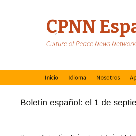
CPNN Esp
Culture of Peace News Network
Skip
Inicio
Idioma
Nosotros
Ap
to
content
Inglés
Mo
Mu
Boletín español: el 1 de sept
Cu
Francés
Na
Va