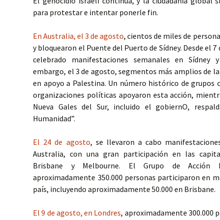
El genocidio israelí continúa, y la ciudadanía global s
para protestar e intentar ponerle fin.
En Australia, el 3 de agosto
, cientos de miles de person
y bloquearon el Puente del Puerto de Sídney. Desde el 7 
celebrado manifestaciones semanales en Sídney y
embargo, el 3 de agosto, segmentos más amplios de la
en apoyo a Palestina. Un número histórico de grupos c
organizaciones políticas apoyaron esta acción, mientra
Nueva Gales del Sur, incluido el gobiernO, respal
Humanidad”.
El 24 de agosto
, se llevaron a cabo manifestacione
Australia, con una gran participación en las capita
Brisbane y Melbourne. El Grupo de Acción P
aproximadamente 350.000 personas participaron en ma
país, incluyendo aproximadamente 50.000 en Brisbane.
El 9 de agosto, en Londres
, aproximadamente 300.000 p