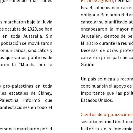
igue saliendo a las calles
El 26 de agosto
, decenas
Israel, bloqueando carre
obligar a Benjamin Netan
as marcharon bajo la lluvia
cancelar su planificado a
de octubre de 2023, se han
encabezaron la mayor m
 en toda Australia. Sin
Jerusalén, cientos de p
 población se movilizaron
Ministro durante la reuni
omunitarios, sindicatos y
Decenas de otras protes
s que varios políticos de
carretera principal que c
daron la “Marcha por la
Gurión.
Un país se niega a recon
s pro-palestinas en toda
continuar sin el apoyo d
les estatales de Sídney,
importante que las polí
alestina informó que
Estados Unidos.
nifestaciones en todo el
Cientos de organizacion
sus aliados multimillona
ersonas marcharon por el
histórica entre movimie