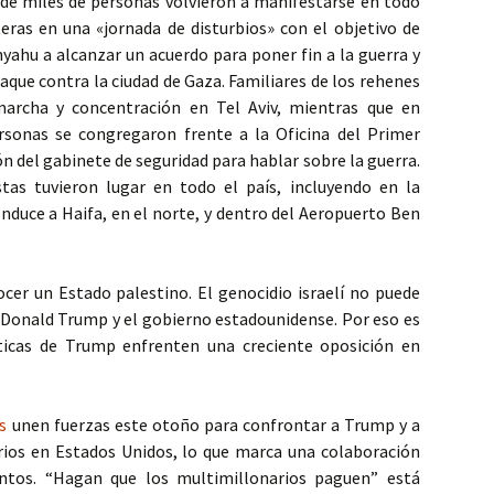
 de miles de personas volvieron a manifestarse en todo
teras en una «jornada de disturbios» con el objetivo de
yahu a alcanzar un acuerdo para poner fin a la guerra y
taque contra la ciudad de Gaza. Familiares de los rehenes
archa y concentración en Tel Aviv, mientras que en
ersonas se congregaron frente a la Oficina del Primer
ón del gabinete de seguridad para hablar sobre la guerra.
tas tuvieron lugar en todo el país, incluyendo en la
onduce a Haifa, en el norte, y dentro del Aeropuerto Ben
ocer un Estado palestino. El genocidio israelí no puede
e Donald Trump y el gobierno estadounidense. Por eso es
ticas de Trump enfrenten una creciente oposición en
es
unen fuerzas este otoño para confrontar a Trump y a
rios en Estados Unidos, lo que marca una colaboración
ntos. “Hagan que los multimillonarios paguen” está