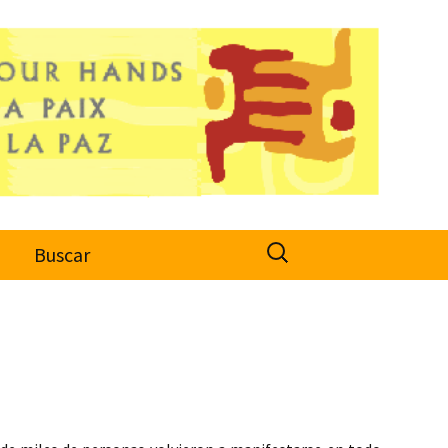
Search
o
Buscar
for: