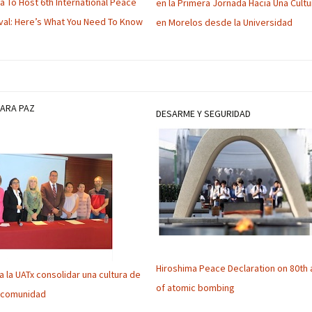
na To Host 6th International Peace
en la Primera Jornada Hacia Una Cultu
ival: Here’s What You Need To Know
en Morelos desde la Universidad
PARA PAZ
DESARME Y SEGURIDAD
Hiroshima Peace Declaration on 80th 
 la UATx consolidar una cultura de
of atomic bombing
u comunidad