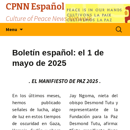
CPNN Español
Culture of Peace News Network
Skip
Search
Menu
to
for:
content
Boletín español: el 1 de
mayo de 2025
. EL MANIFIESTO DE PAZ 2025 .
En los últimos meses,
Jay Ngoma, nieta del
hemos publicado
obispo Desmond Tutu y
señales de lucha, algo
representante de la
de luz en estos tiempos
Fundación para la Paz
de oscuridad en Gaza,
Desmond Tutu, afirma: