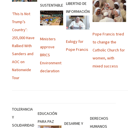
LIBERTAD DE
SUSTENTABLE
INFORMACIÓN
‘This Is Not
Trump’s
Country’:
Pope Francis tried
255,000 Have
Ministers
Eulogy for
to change the
Rallied With
approve
Pope Francis
Catholic Church for
Sanders and
BRICS
women, with
AOC on
Environment
mixed success
Nationwide
declaration
Tour
TOLERANCIA
EDUCACIÓN
Y
DERECHOS
PARA PAZ
DESARME Y
SOLIDARIDAD
HUMANOS