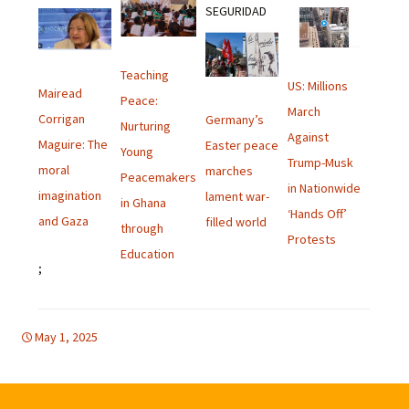
SEGURIDAD
Teaching
US: Millions
Mairead
Peace:
March
Corrigan
Germany’s
Nurturing
Against
Maguire: The
Easter peace
Young
Trump-Musk
moral
marches
Peacemakers
in Nationwide
imagination
lament war-
in Ghana
‘Hands Off’
and Gaza
filled world
through
Protests
Education
;
May 1, 2025
boletino
boletino
,
Uncategorized