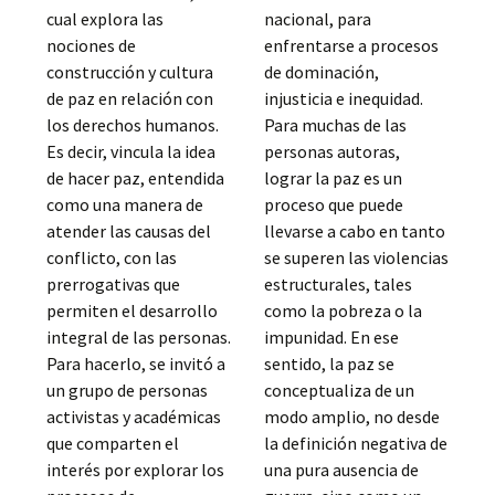
cual explora las
nacional, para
nociones de
enfrentarse a procesos
construcción y cultura
de dominación,
de paz en relación con
injusticia e inequidad.
los derechos humanos.
Para muchas de las
Es decir, vincula la idea
personas autoras,
de hacer paz, entendida
lograr la paz es un
como una manera de
proceso que puede
atender las causas del
llevarse a cabo en tanto
conflicto, con las
se superen las violencias
prerrogativas que
estructurales, tales
permiten el desarrollo
como la pobreza o la
integral de las personas.
impunidad. En ese
Para hacerlo, se invitó a
sentido, la paz se
un grupo de personas
conceptualiza de un
activistas y académicas
modo amplio, no desde
que comparten el
la definición negativa de
interés por explorar los
una pura ausencia de