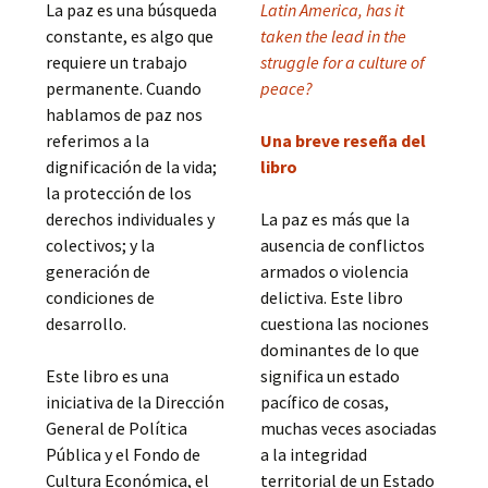
La paz es una búsqueda
Latin America, has it
constante, es algo que
taken the lead in the
requiere un trabajo
struggle for a culture of
permanente. Cuando
peace?
hablamos de paz nos
referimos a la
Una breve reseña del
dignificación de la vida;
libro
la protección de los
derechos individuales y
La paz es más que la
colectivos; y la
ausencia de conflictos
generación de
armados o violencia
condiciones de
delictiva. Este libro
desarrollo.
cuestiona las nociones
dominantes de lo que
Este libro es una
significa un estado
iniciativa de la Dirección
pacífico de cosas,
General de Política
muchas veces asociadas
Pública y el Fondo de
a la integridad
Cultura Económica, el
territorial de un Estado