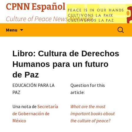
CPNN Español
Culture of Peace News Network
Skip
Search
Menu
to
for:
content
Libro: Cultura de Derechos
Humanos para un futuro
de Paz
EDUCACIÓN PARA LA
Question for this
PAZ
article:
Una nota de
Secretaría
What are the most
de Gobernación de
important books about
México
the culture of peace?