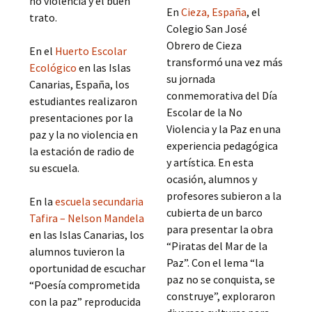
no violencia y el buen
En
Cieza, España
, el
trato.
Colegio San José
Obrero de Cieza
En el
Huerto Escolar
transformó una vez más
Ecológico
en las Islas
su jornada
Canarias, España, los
conmemorativa del Día
estudiantes realizaron
Escolar de la No
presentaciones por la
Violencia y la Paz en una
paz y la no violencia en
experiencia pedagógica
la estación de radio de
y artística. En esta
su escuela.
ocasión, alumnos y
profesores subieron a la
En la
escuela secundaria
cubierta de un barco
Tafira – Nelson Mandela
para presentar la obra
en las Islas Canarias, los
“Piratas del Mar de la
alumnos tuvieron la
Paz”. Con el lema “la
oportunidad de escuchar
paz no se conquista, se
“Poesía comprometida
construye”, exploraron
con la paz” reproducida