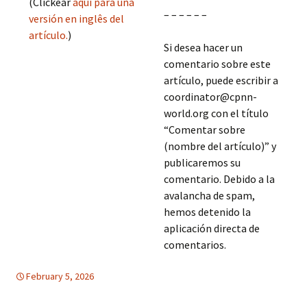
(Clickear
aqui para una
– – – – – –
versión en inglês del
artículo.
)
Si desea hacer un
comentario sobre este
artículo, puede escribir a
coordinator@cpnn-
world.org con el título
“Comentar sobre
(nombre del artículo)” y
publicaremos su
comentario. Debido a la
avalancha de spam,
hemos detenido la
aplicación directa de
comentarios.
February 5, 2026
EDUCACION PARA LA PAZ
mundial
,
mundial