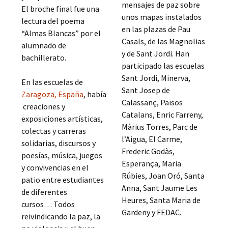
mensajes de paz sobre
El broche final fue una
unos mapas instalados
lectura del poema
en las plazas de Pau
“Almas Blancas” por el
Casals, de las Magnolias
alumnado de
y de Sant Jordi. Han
bachillerato.
participado las escuelas
Sant Jordi, Minerva,
En las escuelas de
Sant Josep de
Zaragoza, España
, había
Calassanç, Països
creaciones y
Catalans, Enric Farreny,
exposiciones artísticas,
Màrius Torres, Parc de
colectas y carreras
l’Aigua, El Carme,
solidarias, discursos y
Frederic Godàs,
poesías, música, juegos
Esperança, Maria
y convivencias en el
Rúbies, Joan Oró, Santa
patio entre estudiantes
Anna, Sant Jaume Les
de diferentes
Heures, Santa Maria de
cursos… Todos
Gardeny y FEDAC.
reivindicando la paz, la