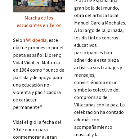
Plaza de España una
gran bola del mundo,
obra del artista local
Marcha de los
Manuel García Mochales.
estudiantes en Teror
.
A lo largo de la jornada,
los distintos centros
Selon
Wikipedia
, este
educativos
día fue propuesto por el
participantes han
poeta español Llorenç
adherido a esta pieza
Vidal Vidal en Mallorca
artística sus trabajos y
en 1964 como “punto de
mensajes,
partida y de apoyo para
convirtiéndola en un
una educación no-
símbolo colectivo del
violenta y pacificadora
compromiso de
de carácter
Villacañas con la paz. La
permanente.”
celebración ha contado
además con
Vidal eligió la fecha del
acompañamiento
30 de enero para
musical y la
conmemorar al gran