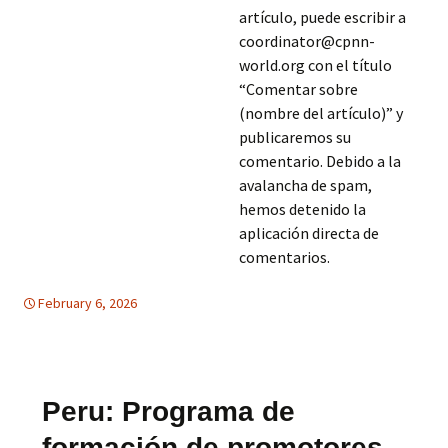
artículo, puede escribir a
coordinator@cpnn-
world.org con el título
“Comentar sobre
(nombre del artículo)” y
publicaremos su
comentario. Debido a la
avalancha de spam,
hemos detenido la
aplicación directa de
comentarios.
February 6, 2026
America Latina
America Latina
,
EDUCACION PARA LA PAZ
Peru: Programa de
formación de promotores