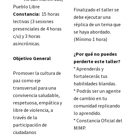
Pueblo Libre
Finalizado el taller se
Constancia:
15 horas
debe ejecutar una
lectivas (3 sesiones
réplica de un tema que
presenciales de 4 horas
se haya abordado.
c/u) y 3 horas
(Mínimo 1 hora)
asincrónicas.
¿Por qué no puedes
Objetivo General
perderte este taller?
° Aprenderás y
Promover la cultura de
fortalecerás tus
paz como eje
habilidades blandas.
transversal para una
° Podrás ser un agente
convivencia saludable,
de cambio en tu
respetuosa, empática y
comunidad replicando
libre de violencia, a
lo aprendido.
través de la
° Constancia Oficial del
participación de
MIMP.
ciudadanos