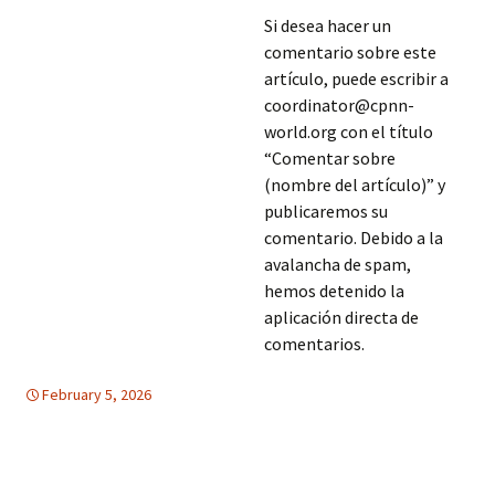
Si desea hacer un
comentario sobre este
artículo, puede escribir a
coordinator@cpnn-
world.org con el título
“Comentar sobre
(nombre del artículo)” y
publicaremos su
comentario. Debido a la
avalancha de spam,
hemos detenido la
aplicación directa de
comentarios.
February 5, 2026
America Latina
America Latina
,
EDUCACION PARA LA PAZ