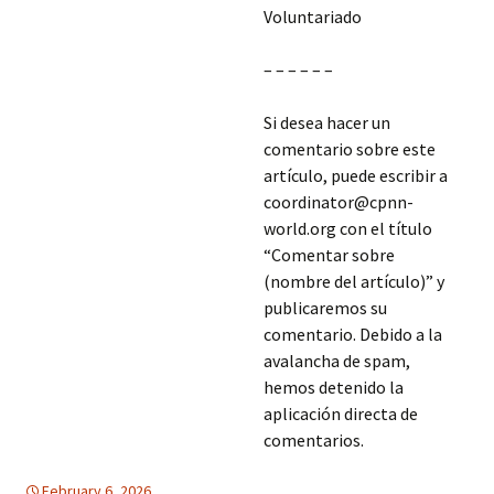
Voluntariado
– – – – – –
Si desea hacer un
comentario sobre este
artículo, puede escribir a
coordinator@cpnn-
world.org con el título
“Comentar sobre
(nombre del artículo)” y
publicaremos su
comentario. Debido a la
avalancha de spam,
hemos detenido la
aplicación directa de
comentarios.
February 6, 2026
America Latina
America Latina
,
EDUCACION PARA LA PAZ