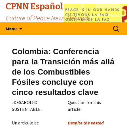
CPNN Español
Culture of Peace News Network
Skip
Search
Menu
to
for:
content
Colombia: Conferencia
para la Transición más allá
de los Combustibles
Fósiles concluye con
cinco resultados clave
. DESAROLLO
Question for this
SUSTENTABLE .
article:
Un artículo de
Despite the vested