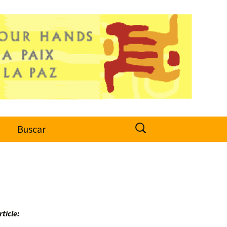
Search
o
Buscar
for:
rticle: