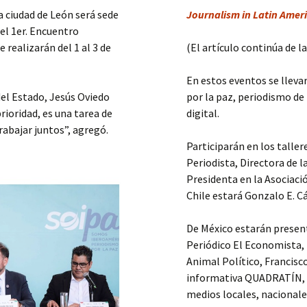
a ciudad de León será sede
Journalism in Latin Ameri
el 1er. Encuentro
realizarán del 1 al 3 de
(El artículo continúa de l
En estos eventos se lleva
del Estado, Jesús Oviedo
por la paz, periodismo d
rioridad, es una tarea de
digital.
abajar juntos”, agregó.
Participarán en los talle
Periodista, Directora de 
Presidenta en la Asociaci
Chile estará Gonzalo E. 
De México estarán present
Periódico El Economista, 
Animal Político, Francisco
informativa QUADRATÍN, d
medios locales, nacionale