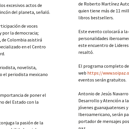
de Roberto Martínez Autor
los excesivos actos de
quien tiene más de 11 mil
rincón del planeta, señaló.
libros bestsellers.
ticipación de voces
Este evento colocará a la
y por la democracia;
personalidades iberoameri
 de Colombia asistirá
este encuentro de Lideres
ecializado en el Centro
resaltó.
rd.
El programa completo de a
iodista, novelista,
web
https://www.soipaz.
mo el periodista mexicano
eventos serán gratuitos.
Antonio de Jesús Navarro P
 importancia de poner el
Desarrollo y Atención a l
no del Estado con la
jóvenes guanajuatenses y 
Iberoamericano, serán pa
portador de mensajes pos
 conjuga la pasión de la
paz.