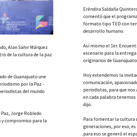
Eréndira Saldaña Quintero
comentó que el programa 
formato tipo TED con tem
desarrollo humano.
Así mismo el 1er. Encuent
ado, Alan Sahir Márquez
escenario para la entrega
ro de la cultura de la paz
originarios de Guanajuato
Hoy extendemos la invita
tado de Guanajuato une
comunicación, apasionado
riodismo por la Paz -
periodistas, para que nos
 periodistas del mundo
en cada palabra tenemos el
dijo.
 Paz, Jorge Robledo
Para fomentar la cultura 
na y compromiso para la
generaciones, por eso, es 
para eso se generó el espa