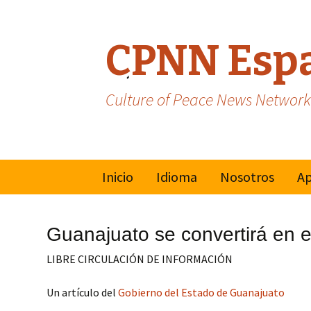
CPNN Esp
Culture of Peace News Network
Skip
Inicio
Idioma
Nosotros
Ap
to
content
Inglés
Mo
Mu
Guanajuato se convertirá en ep
Cu
Francés
LIBRE CIRCULACIÓN DE INFORMACIÓN
Na
Un artículo del
Gobierno del Estado de Guanajuato
Va