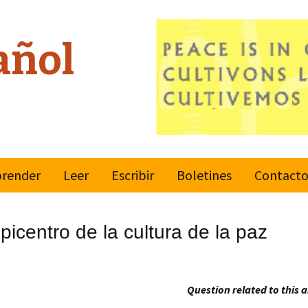
añol
render
Leer
Escribir
Boletines
Contact
vimiento
Reporteros
Ultimo boletín
ndial para una
icentro de la cultura de la paz
ltura de Paz
Reglas
Suscribir o
desuscribir
ciones Unidas
Enviar
Question related to this a
lores