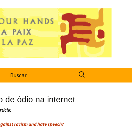
Search
o
Buscar
for:
 de ódio na internet
rticle:
gainst racism and hate speech?