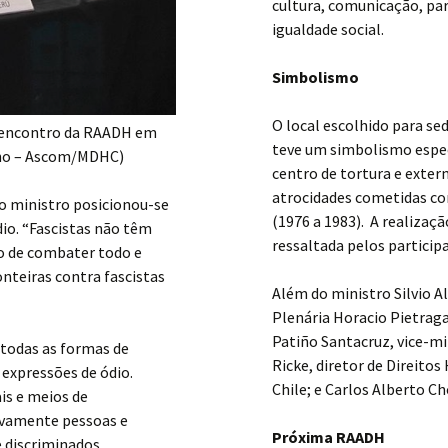
cultura, comunicação, par
igualdade social.
Simbolismo
O local escolhido para se
te encontro da RAADH em
teve um simbolismo especi
alho – Ascom/MDHC)
centro de tortura e exter
atrocidades cometidas con
 o ministro posicionou-se
(1976 a 1983). A realiza
io. “Fascistas não têm
ressaltada pelos particip
do de combater todo e
onteiras contra fascistas
Além do ministro Silvio A
Plenária Horacio Pietraga
Patiño Santacruz, vice-mi
 todas as formas de
Ricke, diretor de Direito
 expressões de ódio.
Chile; e Carlos Alberto C
is e meios de
ivamente pessoas e
Próxima RAADH
e discriminados.