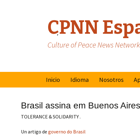
CPNN Esp
Culture of Peace News Network
Skip
Inicio
Idioma
Nosotros
Ap
to
content
Inglés
Mo
Mu
Brasil assina em Buenos Aires
Cu
Francés
TOLERANCE & SOLIDARITY .
Na
Un artigo de
governo do Brasil
Va