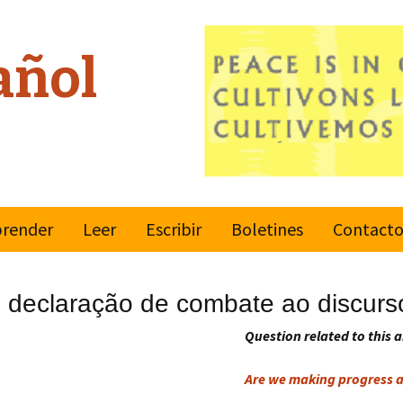
añol
render
Leer
Escribir
Boletines
Contact
vimiento
Reporteros
Ultimo boletín
ndial para una
 declaração de combate ao discurso
ltura de Paz
Reglas
Suscribir o
desuscribir
Question related to this a
ciones Unidas
Enviar
Are we making progress a
lores