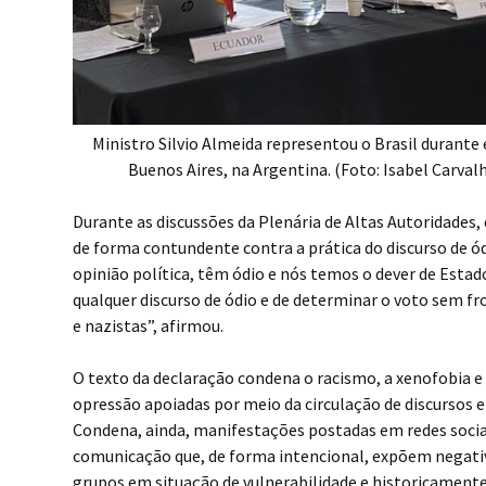
Ministro Silvio Almeida representou o Brasil duran
Buenos Aires, na Argentina. (Foto: Isabel Carv
Durante as discussões da Plenária de Altas Autoridades,
de forma contundente contra a prática do discurso de ód
opinião política, têm ódio e nós temos o dever de Esta
qualquer discurso de ódio e de determinar o voto sem fr
e nazistas”, afirmou.
O texto da declaração condena o racismo, a xenofobia e
opressão apoiadas por meio da circulação de discursos e
Condena, ainda, manifestações postadas em redes socia
comunicação que, de forma intencional, expõem negat
grupos em situação de vulnerabilidade e historicament