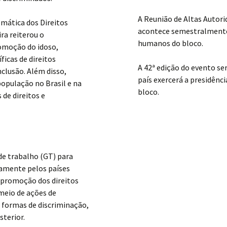
A Reunião de Altas Autor
emática dos Direitos
acontece semestralmente e
ra reiterou o
humanos do bloco.
romoção do idoso,
ficas de direitos
A 42ª edição do evento se
clusão. Além disso,
país exercerá a presidênc
opulação no Brasil e na
bloco.
 de direitos e
de trabalho (GT) para
namente pelos países
e promoção dos direitos
meio de ações de
 formas de discriminação,
terior.