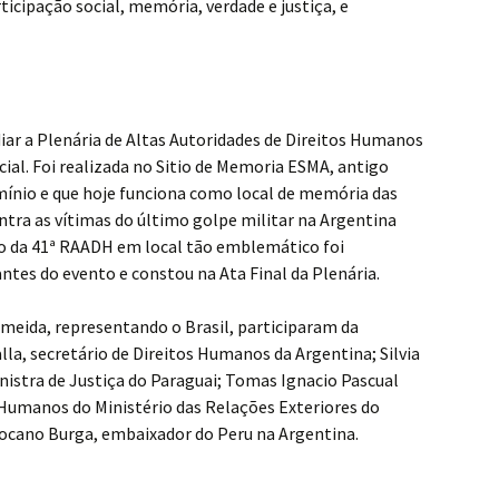
ticipação social, memória, verdade e justiça, e
diar a Plenária de Altas Autoridades de Direitos Humanos
al. Foi realizada no Sitio de Memoria ESMA, antigo
mínio e que hoje funciona como local de memória das
tra as vítimas do último golpe militar na Argentina
ção da 41ª RAADH em local tão emblemático foi
antes do evento e constou na Ata Final da Plenária.
lmeida, representando o Brasil, participaram da
lla, secretário de Direitos Humanos da Argentina; Silvia
nistra de Justiça do Paraguai; Tomas Ignacio Pascual
s Humanos do Ministério das Relações Exteriores do
hocano Burga, embaixador do Peru na Argentina.