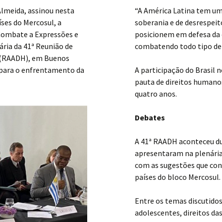
Almeida, assinou nesta
“A América Latina tem um 
íses do Mercosul, a
soberania e de desrespeit
 Combate a Expressões e
posicionem em defesa da d
ária da 41ª Reunião de
combatendo todo tipo de
l (RAADH), em Buenos
 para o enfrentamento da
A participação do Brasil 
pauta de direitos humano
quatro anos.
Debates
A 41ª RAADH aconteceu du
apresentaram na plenári
com as sugestões que co
países do bloco Mercosul
Entre os temas discutidos 
adolescentes, direitos da