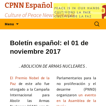
CPNN Español
Culture of Peace News Network
Skip
Search
Menu
to
for:
content
Boletín español: el 01 de
noviembre 2017
. ABOLICION DE ARMAS NUCLEARES .
El Premio Nobel de la
Parlamentarios para la
Paz
de este año fue
no proliferación y el
otorgado a la Campaña
desarme (PNND)
Internacional para
organizaron
un evento
Abolir las Armas
en la Asamblea de la