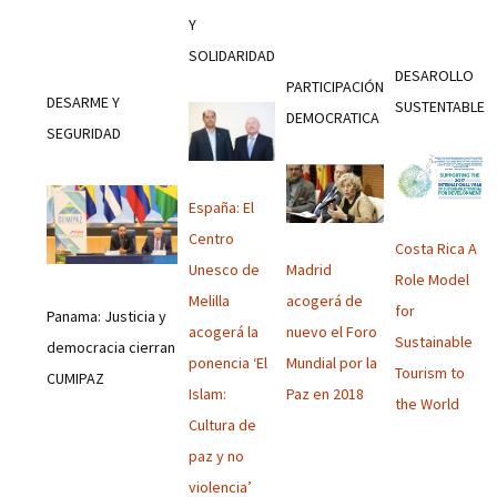
Y
SOLIDARIDAD
DESAROLLO
PARTICIPACIÓN
DESARME Y
SUSTENTABLE
DEMOCRATICA
SEGURIDAD
España: El
Centro
Costa Rica A
Madrid
Unesco de
Role Model
acogerá de
Melilla
for
Panama: Justicia y
nuevo el Foro
acogerá la
Sustainable
democracia cierran
Mundial por la
ponencia ‘El
Tourism to
CUMIPAZ
Paz en 2018
Islam:
the World
Cultura de
paz y no
violencia’