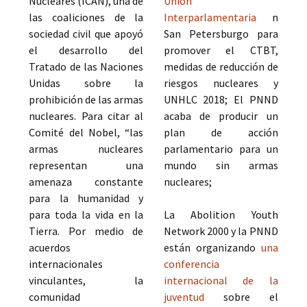
Nucleares (ICAN), una de
Unión
las coaliciones de la
Interparlamentaria
n
sociedad civil que apoyó
San Petersburgo para
el desarrollo del
promover el CTBT,
Tratado de las Naciones
medidas de reducción de
Unidas sobre la
riesgos nucleares y
prohibición de las armas
UNHLC 2018; El PNND
nucleares. Para citar al
acaba de producir un
Comité del Nobel, “las
plan de acción
armas nucleares
parlamentario para un
representan una
mundo sin armas
amenaza constante
nucleares;
para la humanidad y
para toda la vida en la
La Abolition Youth
Tierra. Por medio de
Network 2000 y la PNND
acuerdos
están organizando
una
internacionales
conferencia
vinculantes, la
internacional de la
comunidad
juventud
sobre el