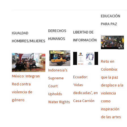
EDUCACIÓN
PARA PAZ
DERECHOS
LIBERTAD DE
IGUALDAD
HUMANOS
INFORMACIÓN
HOMBRES/MUJERES
Reto en
Colombia:
Indonesia’s
México: Integran
Ecuador:
que la paz
Supreme
Red contra
‘Vidas
desplace a la
Court
violencia de
dedicadas’, en
violencia
Upholds
género
Casa Carrión
como
Water Rights
inspiración
de las artes