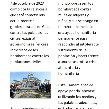
7 de octubre de 2023
mundo: que cesen los
como por la carnicería
bombardeos contra
que está cometiendo
miles de mujeres y
actualmente el
niños, y que se ponga en
gobierno israelí en Gaza
marcha de inmediato
contra las poblaciones
una ayuda humanitaria
civiles, exigir al
permanente para
gobierno israelí el cese
responder al intolerable
inmediato de los
sufrimiento de la
bombardeos contra las
población y hacer frente
poblaciones civiles.
a una catastrófica crisis
alimentaria y
humanitaria.
Este llamamiento de
apoyo podría lanzarse
utilizando los medios y
las palabras adecuadas,
en todos los idiomas
Aunque condenamos las