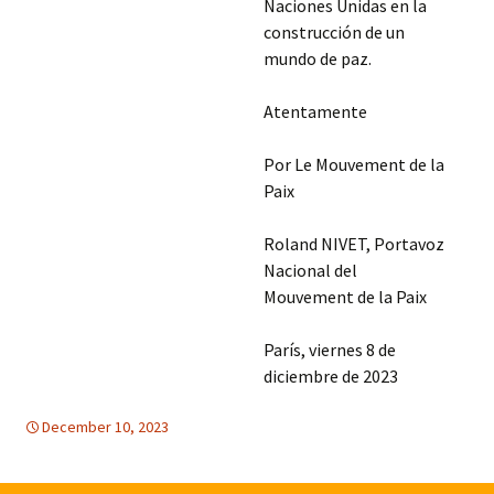
Naciones Unidas en la
construcción de un
mundo de paz.
Atentamente
Por Le Mouvement de la
Paix
Roland NIVET, Portavoz
Nacional del
Mouvement de la Paix
París, viernes 8 de
diciembre de 2023
December 10, 2023
DERECHOS HUMANOS
Medio Oriente
,
mundial
,
Medio Oriente
,
Naciones
,
mundial
Unidas
,
Naciones Unidas