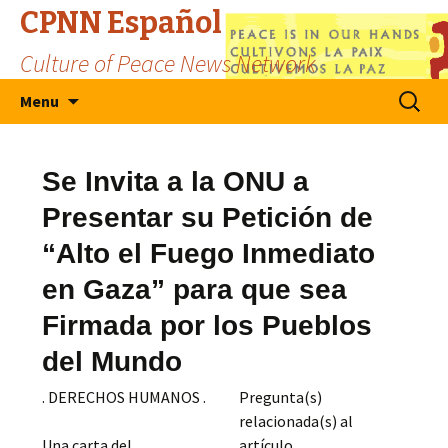
CPNN Español
Culture of Peace News Network
Skip
Search
Menu
to
for:
content
Se Invita a la ONU a
Presentar su Petición de
“Alto el Fuego Inmediato
en Gaza” para que sea
Firmada por los Pueblos
del Mundo
. DERECHOS HUMANOS .
Pregunta(s)
relacionada(s) al
Una carta del
artículo