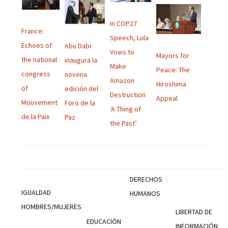
In COP27
France:
Speech, Lula
Echoes of
Abu Dabi
Vows to
Mayors for
the national
inaugura la
Make
Peace: The
congress
novena
Amazon
Hiroshima
of
edición del
Destruction
Appeal
Mouvement
Foro de la
‘A Thing of
de la Paix
Paz
the Past’
DERECHOS
IGUALDAD
HUMANOS
HOMBRES/MUJERES
LIBERTAD DE
EDUCACIÓN
INFORMACIÓN