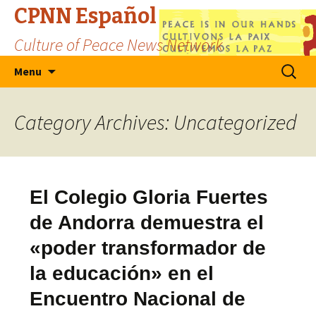
CPNN Español
Culture of Peace News Network
Skip
Search
Menu
to
for:
content
Category Archives: Uncategorized
El Colegio Gloria Fuertes
de Andorra demuestra el
«poder transformador de
la educación» en el
Encuentro Nacional de