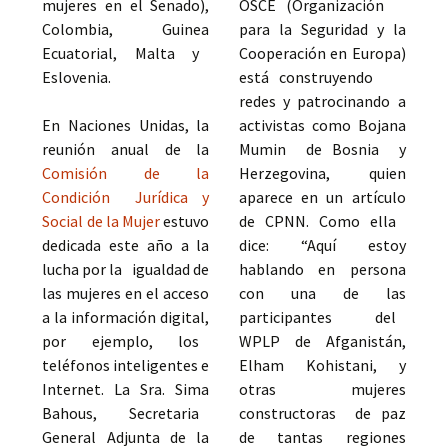
mujeres en el Senado),
OSCE (Organización
Colombia, Guinea
para la Seguridad y la
Ecuatorial, Malta y
Cooperación en Europa)
Eslovenia.
está construyendo
redes y patrocinando a
En Naciones Unidas, la
activistas como Bojana
reunión anual de la
Mumin de Bosnia y
Comisión de la
Herzegovina, quien
Condición Jurídica y
aparece en un artículo
Social de la Mujer
estuvo
de CPNN. Como ella
dedicada este año a la
dice: “Aquí estoy
lucha por la igualdad de
hablando en persona
las mujeres en el acceso
con una de las
a la información digital,
participantes del
por ejemplo, los
WPLP de Afganistán,
teléfonos inteligentes e
Elham Kohistani, y
Internet. La Sra. Sima
otras mujeres
Bahous, Secretaria
constructoras de paz
General Adjunta de la
de tantas regiones