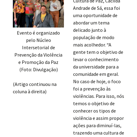
Cultura de Paz, Cacilda
Andrade de Sá, essa foi
uma oportunidade de
abordar um tema
delicado junto à
Evento é organizado
população de modo
pelo Núcleo
mais acolhedor. “A
Intersetorial de
gente tem o objetivo de
Prevenção da Violência
levar o conhecimento
e Promoção da Paz
da universidade para a
(Foto: Divulgação)
comunidade em geral.
No caso de hoje, o foco
(Artigo continuou na
foi a prevenção às
coluna à direita)
violências. Para isso, nós
temos o objetivo de
conhecer os tipos de
violência e assim propor
ações para diminuí-las,
trazendo uma cultura de