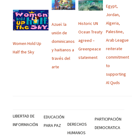
Egypt,
Jordan,
Algeria,
Historic UN
Azueï: la
Palestine,
Ocean Treaty
unión de
Arab League
agreed –
dominicanos
Women Hold Up
reiterate
Greenpeace
y haitianos a
Half the Sky
commitment
statement
través del
to
arte
supporting
Al Quds
LIBERTAD DE
EDUCACIÓN
PARTICIPACIÓN
DERECHOS
INFORMACIÓN
PARA PAZ
DEMOCRATICA
HUMANOS