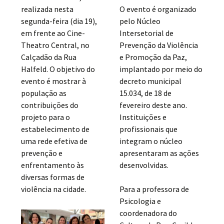
realizada nesta
O evento é organizado
segunda-feira (dia 19),
pelo Núcleo
em frente ao Cine-
Intersetorial de
Theatro Central, no
Prevenção da Violência
Calçadão da Rua
e Promoção da Paz,
Halfeld. O objetivo do
implantado por meio do
evento é mostrar à
decreto municipal
população as
15.034, de 18 de
contribuições do
fevereiro deste ano.
projeto para o
Instituições e
estabelecimento de
profissionais que
uma rede efetiva de
integram o núcleo
prevenção e
apresentaram as ações
enfrentamento às
desenvolvidas.
diversas formas de
violência na cidade.
Para a professora de
Psicologia e
coordenadora do