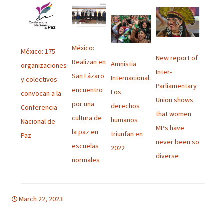
México:
México: 175
New report of
Realizan en
Amnistia
organizaciones
Inter-
San Lázaro
Internacional:
y colectivos
Parliamentary
encuentro
Los
convocan a la
Union shows
por una
derechos
Conferencia
that women
cultura de
humanos
Nacional de
MPs have
la paz en
triunfan en
Paz
never been so
escuelas
2022
diverse
normales
March 22, 2023
boletino
boletino
,
Uncategorized