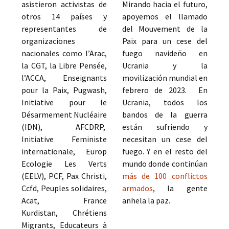
asistieron activistas de
Mirando hacia el futuro,
otros 14 países y
apoyemos el llamado
representantes de
del Mouvement de la
organizaciones
Paix para un cese del
nacionales como l’Arac,
fuego navideño en
la CGT, la Libre Pensée,
Ucrania y la
l’ACCA, Enseignants
movilización mundial en
pour la Paix, Pugwash,
febrero de 2023. En
Initiative pour le
Ucrania, todos los
Désarmement Nucléaire
bandos de la guerra
(IDN), AFCDRP,
están sufriendo y
Initiative Feministe
necesitan un cese del
internationale, Europ
fuego. Y en el resto del
Ecologie Les Verts
mundo donde continúan
(EELV), PCF, Pax Christi,
más de 100 conflictos
Ccfd, Peuples solidaires,
armados
, la gente
Acat, France
anhela la paz.
Kurdistan, Chrétiens
Migrants, Educateurs à