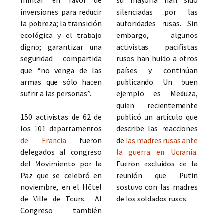
militar en favor de
su mayoría han sido
inversiones para reducir
silenciadas por las
la pobreza; la transición
autoridades rusas. Sin
ecológica y el trabajo
embargo, algunos
digno; garantizar una
activistas pacifistas
seguridad compartida
rusos han huido a otros
que “no venga de las
países y continúan
armas que sólo hacen
publicando. Un buen
sufrir a las personas”.
ejemplo es Meduza,
quien recientemente
150 activistas de 62 de
publicó un artículo que
los 101 departamentos
describe las reacciones
de Francia
fueron
de
las madres rusas ante
delegados al congreso
la guerra en Ucrania
.
del Movimiento por la
Fueron excluidos de la
Paz que se celebró en
reunión que Putin
noviembre, en el Hôtel
sostuvo con las madres
de Ville de Tours. Al
de los soldados rusos.
Congreso también