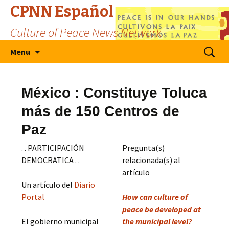
CPNN Español
Culture of Peace News Network
Skip
Search
Menu
to
for:
content
México : Constituye Toluca
más de 150 Centros de
Paz
. . PARTICIPACIÓN
Pregunta(s)
DEMOCRATICA . .
relacionada(s) al
artículo
Un artículo del
Diario
Portal
How can culture of
peace be developed at
El gobierno municipal
the municipal level?