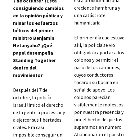
está produciendo una
7 de octubre? ¿Está
creciente hambruna y
consiguiendo cambios
una catástrofe
en la opinión pública y
humanitaria.
minar los esfuerzos
bélicos del primer
El primer día que estuve
ministro Benjamin
allí, la policía se vio
Netanyahu? ¿Qué
obligada a apartar a los
papel desempeña
colonos y permitir el
Standing Together
paso de los camiones,
dentro del
cuyos conductores
movimiento?
tocaron su bocina en
señal de apoyo. Los
Después del 7 de
colonos parecían
octubre, la policía
visiblemente molestos
israelí limitó el derecho
por nuestra presencia y
de la gente a protestar y
por el hecho de que los
a ejercer sus libertades
superamos en número.
civiles. Era casi
Abandonaron el puesto
imposible conseguir un