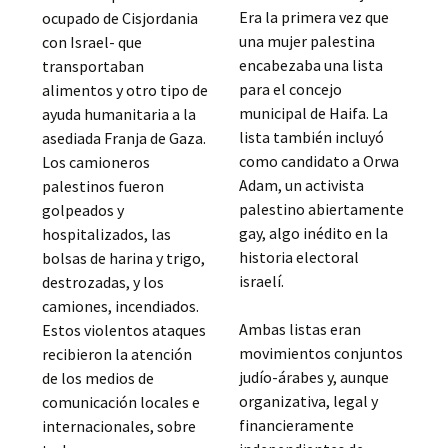
Era la primera vez que
ocupado de Cisjordania
una mujer palestina
con Israel- que
encabezaba una lista
transportaban
para el concejo
alimentos y otro tipo de
municipal de Haifa. La
ayuda humanitaria a la
lista también incluyó
asediada Franja de Gaza.
como candidato a Orwa
Los camioneros
Adam, un activista
palestinos fueron
palestino abiertamente
golpeados y
gay, algo inédito en la
hospitalizados, las
historia electoral
bolsas de harina y trigo,
israelí.
destrozadas, y los
camiones, incendiados.
Ambas listas eran
Estos violentos ataques
movimientos conjuntos
recibieron la atención
judío-árabes y, aunque
de los medios de
organizativa, legal y
comunicación locales e
financieramente
internacionales, sobre