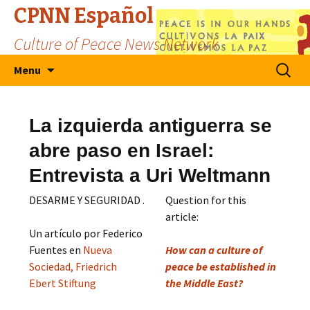
CPNN Español
Culture of Peace News Network
Skip
Search
Menu
to
for:
content
La izquierda antiguerra se
abre paso en Israel:
Entrevista a Uri Weltmann
DESARME Y SEGURIDAD .
Question for this
article:
Un artículo por Federico
Fuentes en
Nueva
How can a culture of
Sociedad, Friedrich
peace be established in
Ebert Stiftung
the Middle East?