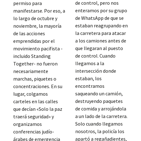
de control, pero nos
permiso para
enteramos por su grupo
manifestarse. Por eso, a
de WhatsApp de que se
lo largo de octubre y
estaban reagrupando en
noviembre, la mayoría
la carretera para atacar
de las acciones
a los camiones antes de
emprendidas por el
que llegaran al puesto
movimiento pacifista -
de control. Cuando
incluido Standing
llegamos a la
Together- no fueron
intersección donde
necesariamente
estaban, los
marchas, piquetes o
encontramos
concentraciones. En su
saqueando un camión,
lugar, colgamos
destruyendo paquetes
carteles en las calles
de comida y arrojándola
que decían «Solo la paz
a un lado de la carretera.
traerá seguridad» y
Solo cuando llegamos
organizamos
nosotros, la policía los
conferencias judío-
apartó a regañadientes,
árabes de emergencia