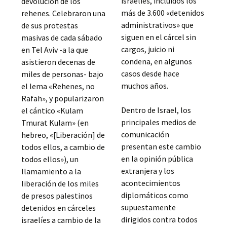
israelíes, incluidos los
devolución de los
más de 3.600 «detenidos
rehenes. Celebraron una
administrativos» que
de sus protestas
siguen en el cárcel sin
masivas de cada sábado
cargos, juicio ni
en Tel Aviv -a la que
condena, en algunos
asistieron decenas de
casos desde hace
miles de personas- bajo
muchos años.
el lema «Rehenes, no
Rafah», y popularizaron
Dentro de Israel, los
el cántico «Kulam
principales medios de
Tmurat Kulam» (en
comunicación
hebreo, «[Liberación] de
presentan este cambio
todos ellos, a cambio de
en la opinión pública
todos ellos»), un
extranjera y los
llamamiento a la
acontecimientos
liberación de los miles
diplomáticos como
de presos palestinos
supuestamente
detenidos en cárceles
dirigidos contra todos
israelíes a cambio de la