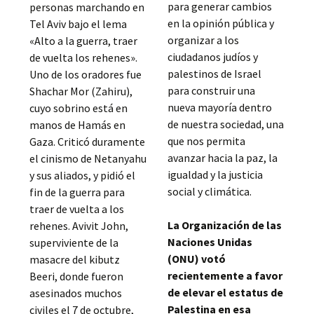
para generar cambios
personas marchando en
en la opinión pública y
Tel Aviv bajo el lema
organizar a los
«Alto a la guerra, traer
ciudadanos judíos y
de vuelta los rehenes».
palestinos de Israel
Uno de los oradores fue
para construir una
Shachar Mor (Zahiru),
nueva mayoría dentro
cuyo sobrino está en
de nuestra sociedad, una
manos de Hamás en
que nos permita
Gaza. Criticó duramente
avanzar hacia la paz, la
el cinismo de Netanyahu
igualdad y la justicia
y sus aliados, y pidió el
social y climática.
fin de la guerra para
traer de vuelta a los
La Organización de las
rehenes. Avivit John,
Naciones Unidas
superviviente de la
(ONU) votó
masacre del kibutz
recientemente a favor
Beeri, donde fueron
de elevar el estatus de
asesinados muchos
Palestina en esa
civiles el 7 de octubre,