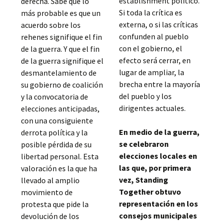
establishment político.
derecha. Sabe que lo
Si toda la crítica es
más probable es que un
externa, o si las críticas
acuerdo sobre los
confunden al pueblo
rehenes signifique el fin
con el gobierno, el
de la guerra. Y que el fin
efecto será cerrar, en
de la guerra signifique el
lugar de ampliar, la
desmantelamiento de
brecha entre la mayoría
su gobierno de coalición
del pueblo y los
y la convocatoria de
dirigentes actuales.
elecciones anticipadas,
con una consiguiente
En medio de la guerra,
derrota política y la
se celebraron
posible pérdida de su
elecciones locales en
libertad personal. Esta
las que, por primera
valoración es la que ha
vez, Standing
llevado al amplio
Together obtuvo
movimiento de
representación en los
protesta que pide la
consejos municipales
devolución de los