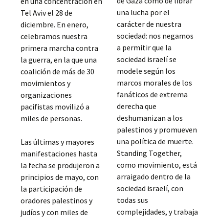
de Gaza como de librar
en una concentración en
una lucha por el
Tel Aviv el 28 de
carácter de nuestra
diciembre. En enero,
sociedad: nos negamos
celebramos nuestra
a permitir que la
primera marcha contra
sociedad israelí se
la guerra, en la que una
modele según los
coalición de más de 30
marcos morales de los
movimientos y
fanáticos de extrema
organizaciones
derecha que
pacifistas movilizó a
deshumanizan a los
miles de personas.
palestinos y promueven
una política de muerte.
Las últimas y mayores
Standing Together,
manifestaciones hasta
como movimiento, está
la fecha se produjeron a
arraigado dentro de la
principios de mayo, con
sociedad israelí, con
la participación de
todas sus
oradores palestinos y
complejidades, y trabaja
judíos y con miles de