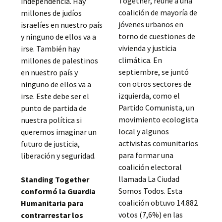
Together, reúne a una
independencia. Hay
coalición de mayoría de
millones de judíos
jóvenes urbanos en
israelíes en nuestro país
torno de cuestiones de
y ninguno de ellos va a
vivienda y justicia
irse. También hay
climática. En
millones de palestinos
septiembre, se juntó
en nuestro país y
con otros sectores de
ninguno de ellos va a
izquierda, como el
irse. Este debe ser el
Partido Comunista, un
punto de partida de
movimiento ecologista
nuestra política si
local y algunos
queremos imaginar un
activistas comunitarios
futuro de justicia,
para formar una
liberación y seguridad.
coalición electoral
llamada La Ciudad
Standing Together
Somos Todos. Esta
conformó la Guardia
coalición obtuvo 14.882
Humanitaria para
votos (7,6%) en las
contrarrestar los