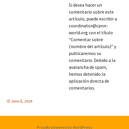
Si desea hacer un
comentario sobre este
artículo, puede escribir a
coordinator@cpnn-
world.org con el título
“Comentar sobre
(nombre del artículo)” y
publicaremos su
comentario. Debido a la
avalancha de spam,
hemos detenido la
aplicación directa de
comentarios.
June 8, 2024
DESARME Y SEGURIDAD
Medio Oriente
,
Medio Oriente
Proudly powered by WordPress