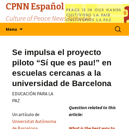
CPNN Español
Culture of Peace News Network
Skip
Search
Menu
to
for:
content
Se impulsa el proyecto
piloto “Sí que es pau!” en
escuelas cercanas a la
universidad de Barcelona
EDUCACIÓN PARA LA
PAZ
Question related to this
Un artículo de
article:
Universitat Autònoma
de Barcelona
What is the best way to