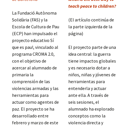
teach peace to children?
La Fundació Autònoma
Solidària (FAS) y la
(El artículo continúa de
Escola de Cultura de Pau
la parte izquierda de la
(ECP) han impulsado el
página)
proyecto educativo Sí
que es pau!, vinculado al
El proyecto parte de una
programa CROMA 2.0,
idea central: la guerra
con el objetivo de
tiene impactos globales
acercar al alumnado de
y es necesario dotar a
primaria la
niños, niñas y jóvenes de
comprensión de las
herramientas para
violencias armadas y las
entenderla y actuar
herramientas para
ante ella. A través de
actuar como agentes de
seis sesiones, el
paz. El proyecto se ha
alumnado ha explorado
desarrollado entre
conceptos como la
febrero y marzo de este
violencia directa y