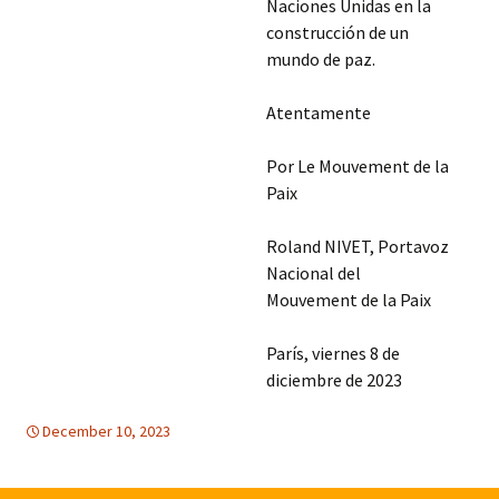
Naciones Unidas en la
construcción de un
mundo de paz.
Atentamente
Por Le Mouvement de la
Paix
Roland NIVET, Portavoz
Nacional del
Mouvement de la Paix
París, viernes 8 de
diciembre de 2023
December 10, 2023
DERECHOS HUMANOS
Medio Oriente
,
mundial
,
Medio Oriente
,
Naciones
,
mundial
Unidas
,
Naciones Unidas