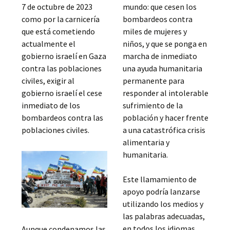
7 de octubre de 2023
mundo: que cesen los
como por la carnicería
bombardeos contra
que está cometiendo
miles de mujeres y
actualmente el
niños, y que se ponga en
gobierno israelí en Gaza
marcha de inmediato
contra las poblaciones
una ayuda humanitaria
civiles, exigir al
permanente para
gobierno israelí el cese
responder al intolerable
inmediato de los
sufrimiento de la
bombardeos contra las
población y hacer frente
poblaciones civiles.
a una catastrófica crisis
alimentaria y
humanitaria.
Este llamamiento de
apoyo podría lanzarse
utilizando los medios y
las palabras adecuadas,
en todos los idiomas
Aunque condenamos las