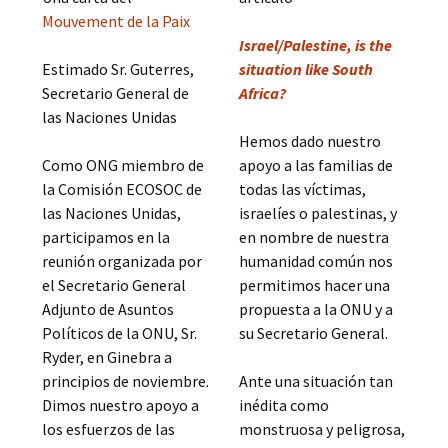
Mouvement de la Paix
Israel/Palestine, is the
Estimado Sr. Guterres,
situation like South
Secretario General de
Africa?
las Naciones Unidas
Hemos dado nuestro
Como ONG miembro de
apoyo a las familias de
la Comisión ECOSOC de
todas las víctimas,
las Naciones Unidas,
israelíes o palestinas, y
participamos en la
en nombre de nuestra
reunión organizada por
humanidad común nos
el Secretario General
permitimos hacer una
Adjunto de Asuntos
propuesta a la ONU y a
Políticos de la ONU, Sr.
su Secretario General.
Ryder, en Ginebra a
principios de noviembre.
Ante una situación tan
Dimos nuestro apoyo a
inédita como
los esfuerzos de las
monstruosa y peligrosa,