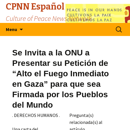
CPNN Español
Culture of Peace News Network
Skip
Search
Menu
to
for:
content
Se Invita a la ONU a
Presentar su Petición de
“Alto el Fuego Inmediato
en Gaza” para que sea
Firmada por los Pueblos
del Mundo
. DERECHOS HUMANOS .
Pregunta(s)
relacionada(s) al
Una carta del
artículo